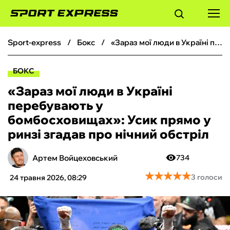
sport-express
бокс
«Зараз мої люди в Україні перебувають у бомбосховищах»: Усик прямо у ринзі згадав про нічний обстріл
ФУТБОЛ
БОКС
БАСКЕТБОЛ
«Зараз мої люди в Україні
перебувають у
БОКС
бомбосховищах»: Усик прямо у
ринзі згадав про нічний обстріл
ХОКЕЙ
Артем Войцеховський
734
ТЕНІС
★
★
★
★
★
★
★
★
★
★
3 голоси
24 травня 2026, 08:29
КІБЕРСПОРТ
ЧС-2026