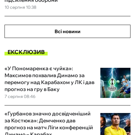
10 серпня 10:38
Всі новини
ЕКСКЛЮЗИВ
«У Пономаренка є чуйка»:
Максимов похвалив Динамо за
перемогу над Карабахом у ЛК і дав
прогноз на гру в Баку
7 серпня 08:46
«Гурбанов значно досвідченіший
за Костюка»: Демченко дав
прогноз на матч Ліги конференцій
Динамо – Карабах