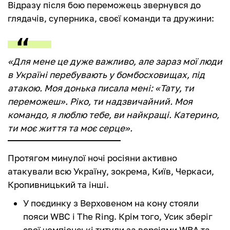
Відразу після бою переможець звернувся до
глядачів, суперника, своєї команди та дружини:
«Для мене це дуже важливо, але зараз мої люди
в Україні перебувають у бомбосховищах, під
атакою. Моя донька писала мені: «Тату, ти
переможеш». Ріко, ти надзвичайний. Моя
командо, я люблю тебе, ви найкращі. Катерино,
ти моє життя та моє серце».
Протягом минулої ночі росіяни активно
атакували всю Україну, зокрема, Київ, Черкаси,
Кропивницький та інші.
У поєдинку з Верховеном на кону стояли
пояси WBC і The Ring. Крім того, Усик зберіг
свої чемпіонські титули за версіями WBA та