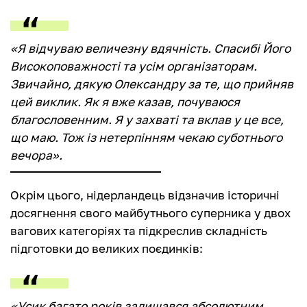
«Я відчуваю величезну вдячність. Спасибі Його
Високоповажності та усім організаторам.
Звичайно, дякую Олександру за те, що прийняв
цей виклик. Як я вже казав, почуваюся
благословенним. Я у захваті та вклав у це все,
що маю. Тож із нетерпінням чекаю суботнього
вечора».
Окрім цього, нідерландець відзначив історичні
досягнення свого майбутнього суперника у двох
вагових категоріях та підкреслив складність
підготовки до великих поєдинків:
«Усик багато років залишався абсолютним