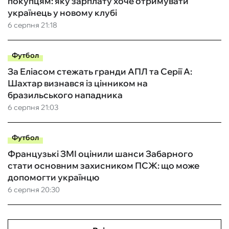
покупцям: яку зарплату хоче отримувати
українець у новому клубі
6 серпня 21:18
Футбол
За Еліасом стежать гранди АПЛ та Серії А:
Шахтар визнався із цінником на
бразильського нападника
6 серпня 21:03
Футбол
Французькі ЗМІ оцінили шанси Забарного
стати основним захисником ПСЖ: що може
допомогти українцю
6 серпня 20:30