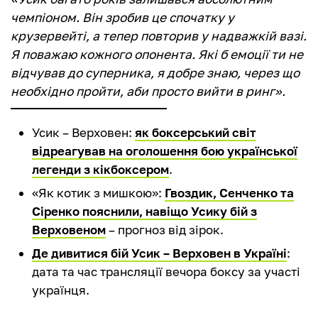
чемпіоном. Він зробив це спочатку у
крузервейті, а тепер повторив у надважкій вазі.
Я поважаю кожного опонента. Які б емоції ти не
відчував до суперника, я добре знаю, через що
необхідно пройти, аби просто вийти в ринг».
Усик – Верховен:
як боксерський світ
відреагував на оголошення бою української
легенди з кікбоксером
.
«Як котик з мишкою»:
Гвоздик, Сенченко та
Сіренко пояснили, навіщо Усику бій з
Верховеном
– прогноз від зірок.
Де дивитися бій Усик – Верховен в Україні
:
дата та час трансляції вечора боксу за участі
українця.