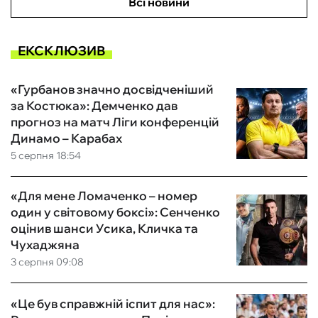
Всі новини
ЕКСКЛЮЗИВ
«Гурбанов значно досвідченіший
за Костюка»: Демченко дав
прогноз на матч Ліги конференцій
Динамо – Карабах
5 серпня 18:54
«Для мене Ломаченко – номер
один у світовому боксі»: Сенченко
оцінив шанси Усика, Кличка та
Чухаджяна
3 серпня 09:08
«Це був справжній іспит для нас»: