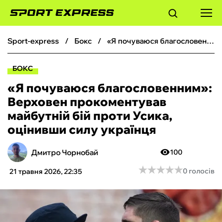
sport-express
бокс
«Я почуваюся благословенним»: Верховен прокоментував майбутній бій проти Усика, оцінивши силу українця
ФУТБОЛ
БОКС
БАСКЕТБОЛ
«Я почуваюся благословенним»:
Верховен прокоментував
БОКС
майбутній бій проти Усика,
оцінивши силу українця
ХОКЕЙ
Дмитро Чорнобай
100
ТЕНІС
★
★
★
★
★
★
★
★
★
★
0 голосів
21 травня 2026, 22:35
КІБЕРСПОРТ
ЧС-2026