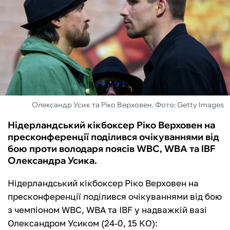
ФУТЗАЛ
ІНШІ
БУКМЕКЕРИ
Олександр Усик та Ріко Верховен. Фото: Getty Images
Нідерландський кікбоксер Ріко Верховен на
пресконференції поділився очікуваннями від
бою проти володаря поясів WBC, WBA та IBF
Олександра Усика.
Нідерландський кікбоксер Ріко Верховен на
пресконференції поділився очікуваннями від бою
з чемпіоном WBC, WBA та IBF у надважкій вазі
Олександром Усиком (24-0, 15 КО):