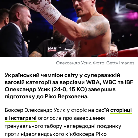
ФУТЗАЛ
ІНШІ
БУКМЕКЕРИ
Олександр Усик. Фото: Getty Images
Український чемпіон світу у суперважкій
ваговій категорії за версіями WBA, WBC та IBF
Олександр Усик (24-0, 15 КО) завершив
підготовку до Ріко Верховена.
Боксер Олександр Усик у сторіс на своїй
сторінці
в Інстаграмі
оголосив про завершення
тренувального табору напередодні поєдинку
проти нідерландського кікбоксера Ріко