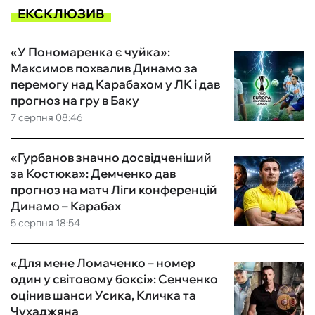
ЕКСКЛЮЗИВ
«У Пономаренка є чуйка»:
Максимов похвалив Динамо за
перемогу над Карабахом у ЛК і дав
прогноз на гру в Баку
7 серпня 08:46
«Гурбанов значно досвідченіший
за Костюка»: Демченко дав
прогноз на матч Ліги конференцій
Динамо – Карабах
5 серпня 18:54
«Для мене Ломаченко – номер
один у світовому боксі»: Сенченко
оцінив шанси Усика, Кличка та
Чухаджяна