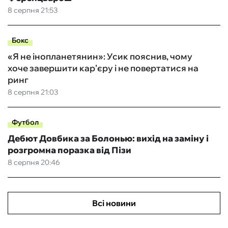
8 серпня 21:53
Бокс
«Я не інопланетянин»: Усик пояснив, чому
хоче завершити кар’єру і не повертатися на
ринг
8 серпня 21:03
Футбол
Дебют Довбика за Болонью: вихід на заміну і
розгромна поразка від Пізи
8 серпня 20:46
Всі новини