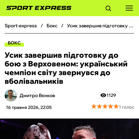
sport-express
бокс
Усик завершив підготовку до бою з Верховеном: український чемпіон світу звернувся до вболівальників
ФУТБОЛ
БОКС
БАСКЕТБОЛ
Усик завершив підготовку до
бою з Верховеном: український
БОКС
чемпіон світу звернувся до
вболівальників
ХОКЕЙ
Дмитро Вєнков
1129
ТЕНІС
★
★
★
★
★
★
★
★
★
★
1 голос
16 травня 2026, 22:05
КІБЕРСПОРТ
ЧС-2026