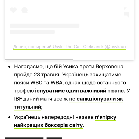
Допис, поширений Usyk. The Cat. Oleksandr (@usykaa)
Нагадаємо, що бій Усика проти Верховена
пройде 23 травня. Українець захищатиме
пояси WBC та WBA, однак щодо останнього
трофею
існуватиме один важливий нюанс
. У
IBF даний матч все ж
не санкціонували як
титульний
;
Українець напередодні назвав
п’ятірку
найкращих боксерів світу
.