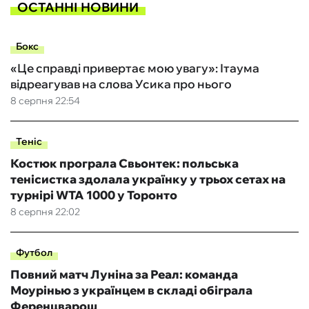
ОСТАННІ НОВИНИ
Бокс
«Це справді привертає мою увагу»: Ітаума
відреагував на слова Усика про нього
8 серпня 22:54
Теніс
Костюк програла Свьонтек: польська
тенісистка здолала українку у трьох сетах на
турнірі WTA 1000 у Торонто
8 серпня 22:02
Футбол
Повний матч Луніна за Реал: команда
Моурінью з українцем в складі обіграла
Ференцварош