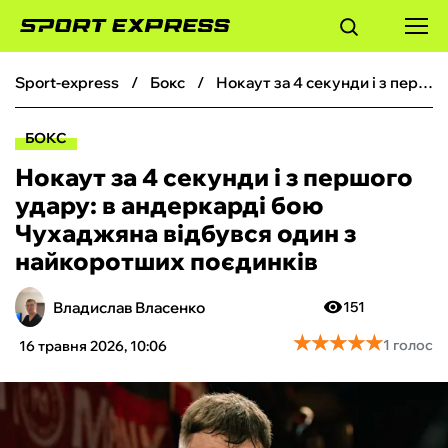
sport-express
бокс
Нокаут за 4 секунди і з першого удару: в андеркарді бою Чухаджяна відбувся один з найкоротших поєдинків
ФУТБОЛ
БОКС
БАСКЕТБОЛ
Нокаут за 4 секунди і з першого
удару: в андеркарді бою
БОКС
Чухаджяна відбувся один з
найкоротших поєдинків
ХОКЕЙ
Владислав Власенко
151
ТЕНІС
★
★
★
★
★
★
★
★
★
★
1 голос
16 травня 2026, 10:06
КІБЕРСПОРТ
ЧС-2026