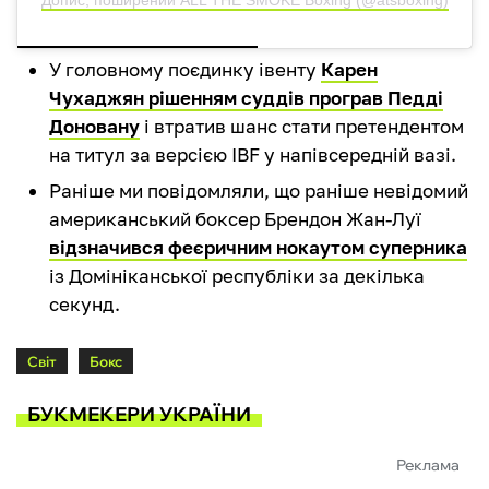
Допис, поширений ALL THE SMOKE Boxing (@atsboxing)
У головному поєдинку івенту
Карен
Чухаджян рішенням суддів програв Педді
Доновану
і втратив шанс стати претендентом
на титул за версією IBF у напівсередній вазі.
Раніше ми повідомляли, що раніше невідомий
американський боксер Брендон Жан-Луї
відзначився феєричним нокаутом суперника
із Домініканської республіки за декілька
секунд.
Світ
Бокс
БУКМЕКЕРИ УКРАЇНИ
Реклама