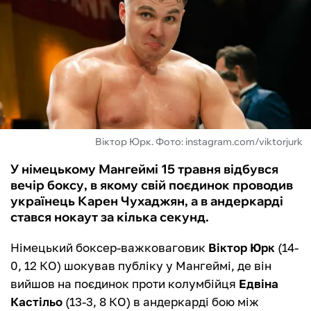
ФУТЗАЛ
ІНШІ
БУКМЕКЕРИ
Віктор Юрк. Фото: instagram.com/viktorjurk
У німецькому Мангеймі 15 травня відбувся
вечір боксу, в якому свій поєдинок проводив
українець Карен Чухаджян, а в андеркарді
стався нокаут за кілька секунд.
Німецький боксер-важковаговик
Віктор Юрк
(14-
0, 12 КО) шокував публіку у Мангеймі, де він
вийшов на поєдинок проти колумбійця
Едвіна
Кастільо
(13-3, 8 КО) в андеркарді бою між