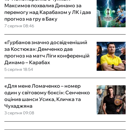
Максимов похвалив Динамо за
перемогу над Карабахом у ЛК і дав
прогноз на гру в Баку
7 серпня 08:46
«Гурбанов значно досвідченіший
за Костюка»: Демченко дав
прогноз на матч Ліги конференцій
Динамо – Карабах
5 серпня 18:54
«Для мене Ломаченко – номер
один у світовому боксі»: Сенченко
оцінив шанси Усика, Кличка та
Чухаджяна
3 серпня 09:08