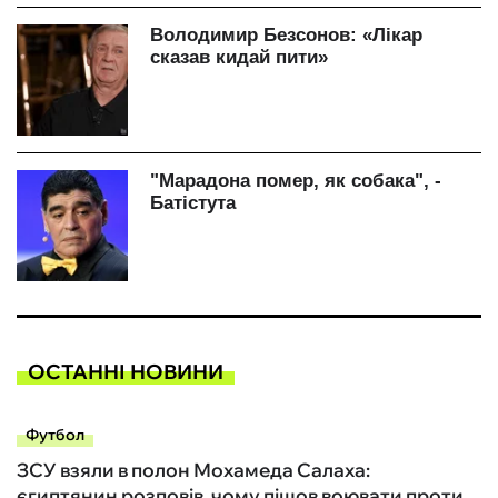
ОСТАННІ НОВИНИ
Футбол
ЗСУ взяли в полон Мохамеда Салаха:
єгиптянин розповів, чому пішов воювати проти