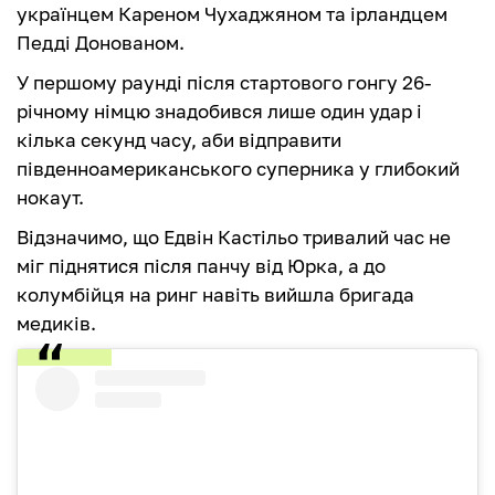
українцем Кареном Чухаджяном та ірландцем
Педді Донованом.
У першому раунді після стартового гонгу 26-
річному німцю знадобився лише один удар і
кілька секунд часу, аби відправити
південноамериканського суперника у глибокий
нокаут.
Відзначимо, що Едвін Кастільо тривалий час не
міг піднятися після панчу від Юрка, а до
колумбійця на ринг навіть вийшла бригада
медиків.