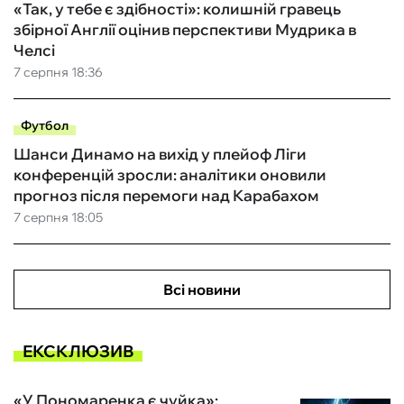
«Так, у тебе є здібності»: колишній гравець
збірної Англії оцінив перспективи Мудрика в
Челсі
7 серпня 18:36
Футбол
Шанси Динамо на вихід у плейоф Ліги
конференцій зросли: аналітики оновили
прогноз після перемоги над Карабахом
7 серпня 18:05
Всі новини
ЕКСКЛЮЗИВ
«У Пономаренка є чуйка»: