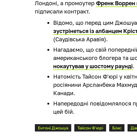
Лондоні, а промоутер
Френк Воррен 
підписали контракт.
Відомо, що перед цим Джошуа
зустрінеться із албанцем Крі
(Саудівська Аравія).
Нагадаємо, що свій попередній
американського блогера та ш
нокаутував у шостому раунді
.
Натомість Тайсон Ф'юрі у квіт
росіянини Арсланбека Махмуд
Канади.
Напередодні повідомлялося 
цей бій.
Ентоні Джошуа
Тайсон Ф'юрі
Бокс
Да