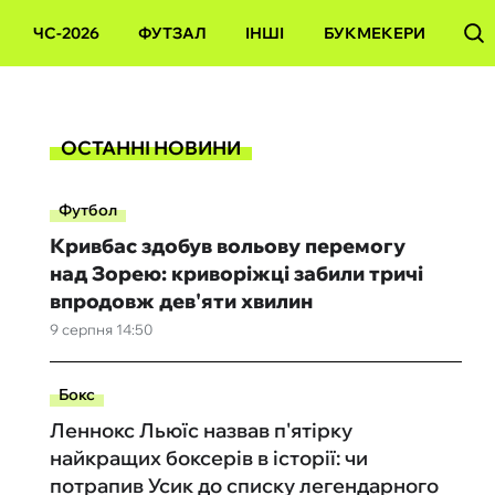
ЧС-2026
ФУТЗАЛ
ІНШІ
БУКМЕКЕРИ
ОСТАННІ НОВИНИ
Футбол
Кривбас здобув вольову перемогу
над Зорею: криворіжці забили тричі
впродовж дев'яти хвилин
9 серпня 14:50
Бокс
Леннокс Льюїс назвав п'ятірку
найкращих боксерів в історії: чи
потрапив Усик до списку легендарного