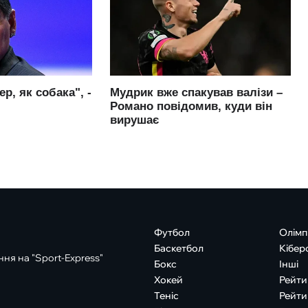
Футбол
Олімп
Баскетбол
Кібер
ня на "Sport-Express"
Бокс
Інші
Хокей
Рейти
Теніс
Рейти