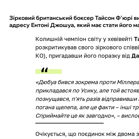
Зірковий британський боксер Тайсон Ф'юрі в
адресу Ентоні Джошуа, який має стати його 
Колишній чемпіон світу у хевівейті
Т
розкритикував свого зіркового спів
КО), пригадавши його поразку від
Да
«Дюбуа бився зокрема проти Міллера,
прикладався по Усику, але той встояв
познущався, п'ять разів відправивши й
погана щелепа, але це факти – інші т
Сприймайте це як завгодно», – висло
Очікується, що поєдинок між двома з