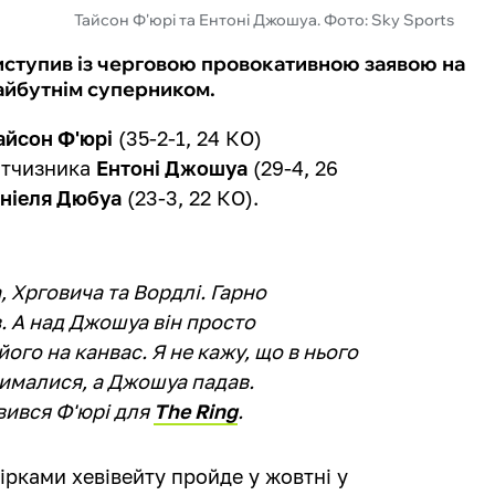
Тайсон Ф'юрі та Ентоні Джошуа. Фото: Sky Sports
иступив із черговою провокативною заявою на
майбутнім суперником.
айсон Ф'юрі
(35-2-1, 24 КО)
вітчизника
Ентоні Джошуа
(29-4, 26
ніеля Дюбуа
(23-3, 22 КО).
 Хрговича та Вордлі. Гарно
. А над Джошуа він просто
ого на канвас. Я не кажу, що в нього
рималися, а Джошуа падав.
вився Ф'юрі для
The Ring
.
ірками хевівейту пройде у жовтні у