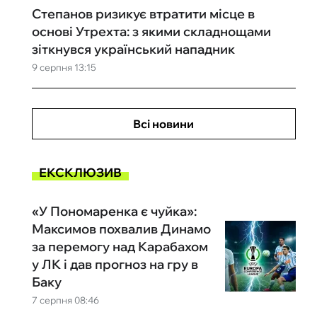
Степанов ризикує втратити місце в
основі Утрехта: з якими складнощами
зіткнувся український нападник
9 серпня 13:15
Всі новини
ЕКСКЛЮЗИВ
«У Пономаренка є чуйка»:
Максимов похвалив Динамо
за перемогу над Карабахом
у ЛК і дав прогноз на гру в
Баку
7 серпня 08:46