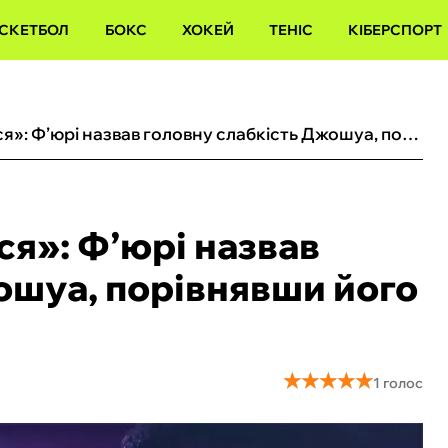
СКЕТБОЛ
БОКС
ХОКЕЙ
ТЕНІС
КІБЕРСПОРТ
«Він просто познущався»: Ф’юрі назвав головну слабкість Джошуа, порівнявши його з Дюбуа
ся»: Ф’юрі назвав
ошуа, порівнявши його
★
★
★
★
★
★
★
★
★
★
1 голос