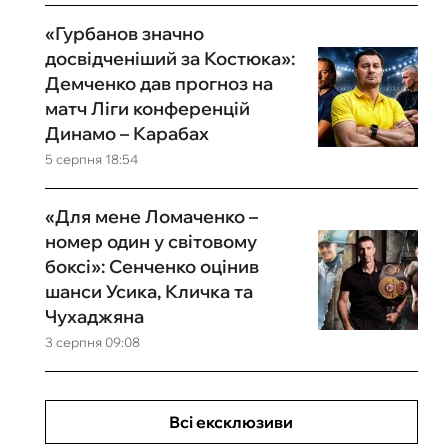
«Гурбанов значно
досвідченіший за Костюка»:
Демченко дав прогноз на
матч Ліги конференцій
Динамо – Карабах
5 серпня 18:54
«Для мене Ломаченко –
номер один у світовому
боксі»: Сенченко оцінив
шанси Усика, Кличка та
Чухаджяна
3 серпня 09:08
Всі ексклюзиви