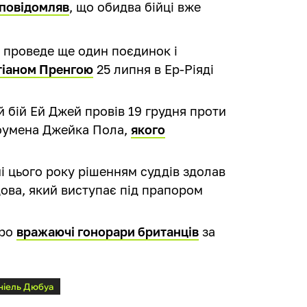
повідомляв
, що обидва бійці вже
 проведе ще один поєдинок і
стіаном Пренгою
25 липня в Ер-Ріяді
 бій Ей Джей провів 19 грудня проти
оумена Джейка Пола,
якого
ні цього року рішенням суддів здолав
ова, який виступає під прапором
про
вражаючі гонорари британців
за
ніель Дюбуа