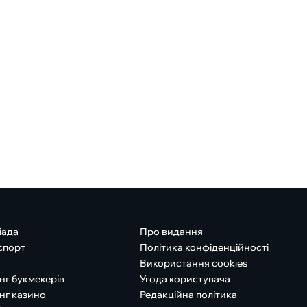
іада
Про видання
спорт
Політика конфіденційності
Використання cookies
нг букмекерів
Угода користувача
нг казино
Редакційна політика