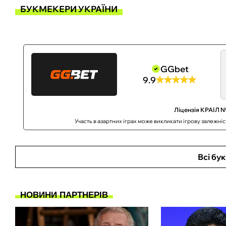
БУКМЕКЕРИ УКРАЇНИ
GGbet
9.9
Ліцензія КРАІЛ №
Участь в азартних іграх може викликати ігрову залежні
Всі бу