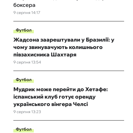
боксера
9 серпня 14:17
Футбол
Жадсона заарештували у Бразилії: у
чому звинувачують колишнього
півзахисника Шахтаря
9 серпня 13:54
Футбол
Мудрик може перейти до Хетафе:
іспанський клуб готує оренду
українського вінгера Челсі
9 серпня 13:23
Футбол