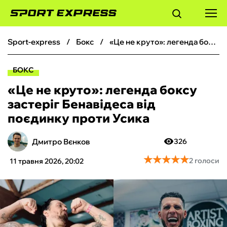
sport-express
бокс
«Це не круто»: легенда боксу застеріг Бенавідеса від поєдинку проти Усика
ФУТБОЛ
БОКС
БАСКЕТБОЛ
«Це не круто»: легенда боксу
застеріг Бенавідеса від
БОКС
поєдинку проти Усика
ХОКЕЙ
Дмитро Вєнков
326
★
★
★
★
★
★
★
★
★
★
2 голоси
11 травня 2026, 20:02
ТЕНІС
КІБЕРСПОРТ
ЧС-2026