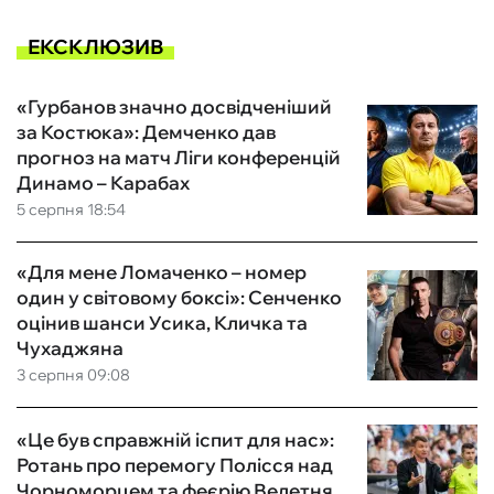
ЕКСКЛЮЗИВ
«Гурбанов значно досвідченіший
за Костюка»: Демченко дав
прогноз на матч Ліги конференцій
Динамо – Карабах
5 серпня 18:54
«Для мене Ломаченко – номер
один у світовому боксі»: Сенченко
оцінив шанси Усика, Кличка та
Чухаджяна
3 серпня 09:08
«Це був справжній іспит для нас»:
Ротань про перемогу Полісся над
Чорноморцем та феєрію Велетня