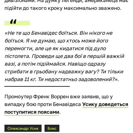
дивізіонами. На думку легенди, американець має
підійти до такого кроку максимально зважено.
«Не те що Бенавідес боїться. Він нікого не
боїться. Я не думаю, що хтось може його
перемогти, але це як кидатися під дуло
пістолета. Проведи ще два бої в першій важкій
вазі, а потім підіймайся. Навіщо одразу
стрибати в грьобану надважку вагу? Ти тільки
набрав 11 кг. Ти недостатньо задоволений?».
Промоутер Френк Воррен вже заявив, що у
випадку бою проти Бенавідеса
Усику доведеться
поступитися поясами
.
Олександр Усик
Бокс