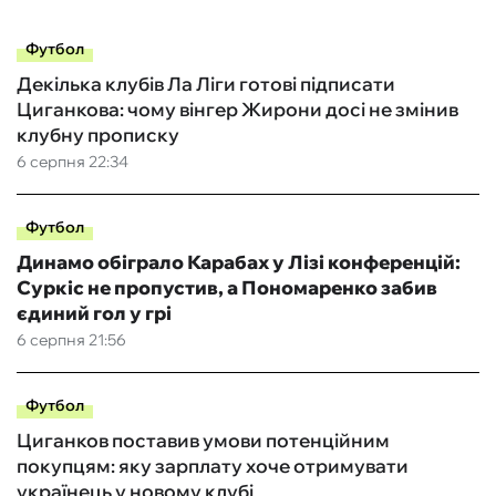
Футбол
Декілька клубів Ла Ліги готові підписати
Циганкова: чому вінгер Жирони досі не змінив
клубну прописку
6 серпня 22:34
Футбол
Динамо обіграло Карабах у Лізі конференцій:
Суркіс не пропустив, а Пономаренко забив
єдиний гол у грі
6 серпня 21:56
Футбол
Циганков поставив умови потенційним
покупцям: яку зарплату хоче отримувати
українець у новому клубі