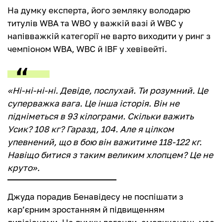
На думку експерта, його земляку володарю
титулів WBA та WBO у важкій вазі й WBC у
напівважкій категорії не варто виходити у ринг з
чемпіоном WBA, WBC й IBF у хевівейті.
«Ні-ні-ні-ні. Девіде, послухай. Ти розумний. Це
суперважка вага. Це інша історія. Він не
підніметься в 93 кілограми. Скільки важить
Усик? 108 кг? Гаразд, 104. Але я цілком
упевнений, що в бою він важитиме 118-122 кг.
Навіщо битися з таким великим хлопцем? Це не
круто».
Джуда порадив Бенавідесу не поспішати з
кар’єрним зростанням й підвищенням