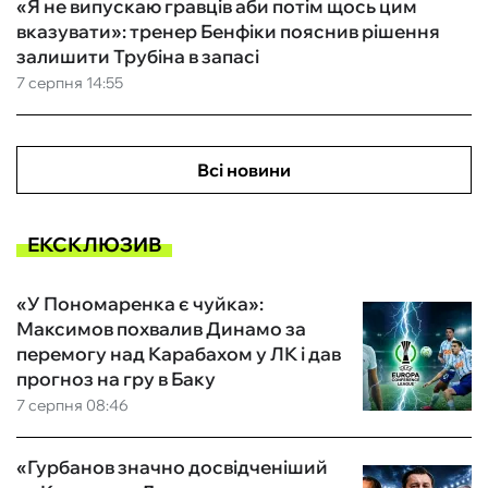
«Я не випускаю гравців аби потім щось цим
вказувати»: тренер Бенфіки пояснив рішення
залишити Трубіна в запасі
7 серпня 14:55
Всі новини
ЕКСКЛЮЗИВ
«У Пономаренка є чуйка»:
Максимов похвалив Динамо за
перемогу над Карабахом у ЛК і дав
прогноз на гру в Баку
7 серпня 08:46
«Гурбанов значно досвідченіший