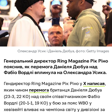
ФУТЗАЛ
ІНШІ
БУКМЕКЕРИ
Олександр Усик і Даніель Дюбуа, фото: Getty Images
Генеральний директор Ring Magazine Рік Ріно
пояснив, як перемога Даніеля Дюбуа над
Фабіо Вордлі вплинула на Олександра Усика.
Гендиректор Ring Magazine Рік Ріно у
Х написав
,
яким чином
перемога
британця Даніеля Дюбуа
(23-3, 22 КО) над своїм співвітчизником Фабіо
Вордлі (20-1-1, 19 КО) у бою за пояс WBO у
хевівейті вливає на чемпіона світу у дивізіоні за