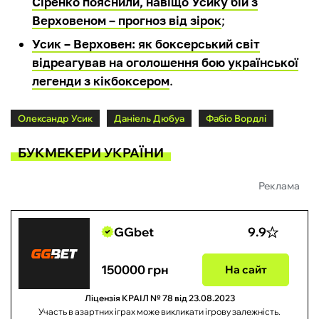
Сіренко пояснили, навіщо Усику бій з
Верховеном – прогноз від зірок
;
Усик – Верховен: як боксерський світ
відреагував на оголошення бою української
легенди з кікбоксером
.
Олександр Усик
Даніель Дюбуа
Фабіо Вордлі
БУКМЕКЕРИ УКРАЇНИ
Реклама
GGbet
9.9
150000 грн
На сайт
Ліцензія КРАІЛ № 78 від 23.08.2023
Участь в азартних іграх може викликати ігрову залежність.