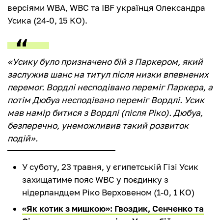
версіями WBA, WBC та IBF українця Олександра
Усика (24-0, 15 КО).
«Усику було призначено бій з Паркером, який
заслужив шанс на титул після низки впевнених
перемог. Вордлі несподівано переміг Паркера, а
потім Дюбуа несподівано переміг Вордлі. Усик
мав намір битися з Вордлі (після Ріко). Дюбуа,
безперечно, унеможливив такий розвиток
подій».
У суботу, 23 травня, у єгипетській Гізі Усик
захищатиме пояс WBC у поєдинку з
нідерландцем Ріко Верховеном (1-0, 1 КО)
«Як котик з мишкою»: Гвоздик, Сенченко та