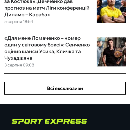
за Костюка»: Демченко дав
прогноз на матч Ліги конференцій
Динамо – Карабах
5 серпня 18:54
«Для мене Ломаченко – номер
один у світовому боксі»: Сенченко
оцінив шанси Усика, Кличка та
Чухаджяна
3 серпня 09:08
Всі ексклюзиви