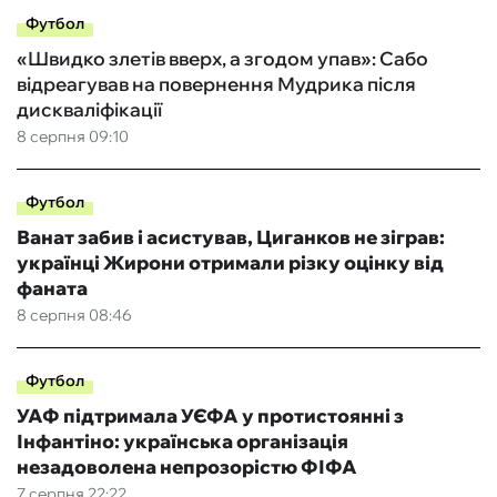
Футбол
«Швидко злетів вверх, а згодом упав»: Сабо
відреагував на повернення Мудрика після
дискваліфікації
8 серпня 09:10
Футбол
Ванат забив і асистував, Циганков не зіграв:
українці Жирони отримали різку оцінку від
фаната
8 серпня 08:46
Футбол
УАФ підтримала УЄФА у протистоянні з
Інфантіно: українська організація
незадоволена непрозорістю ФІФА
7 серпня 22:22