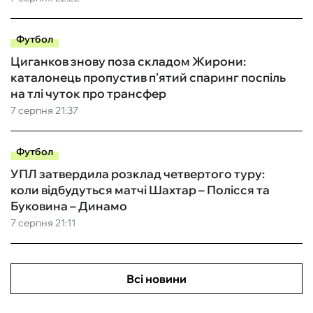
Футбол
Циганков знову поза складом Жирони:
каталонець пропустив п'ятий спаринг поспіль
на тлі чуток про трансфер
7 серпня 21:37
Футбол
УПЛ затвердила розклад четвертого туру:
коли відбудуться матчі Шахтар – Полісся та
Буковина – Динамо
7 серпня 21:11
Всі новини