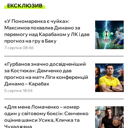
ЕКСКЛЮЗИВ
«У Пономаренка є чуйка»:
Максимов похвалив Динамо за
перемогу над Карабахом у ЛК і дав
прогноз на гру в Баку
7 серпня 08:46
«Гурбанов значно досвідченіший
за Костюка»: Демченко дав
прогноз на матч Ліги конференцій
Динамо – Карабах
5 серпня 18:54
«Для мене Ломаченко – номер
один у світовому боксі»: Сенченко
оцінив шанси Усика, Кличка та
Чухаджяна