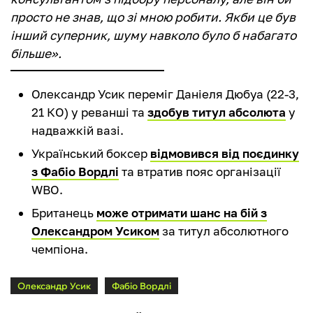
просто не знав, що зі мною робити. Якби це був
інший суперник, шуму навколо було б набагато
більше».
Олександр Усик переміг Даніеля Дюбуа (22-3,
21 КО) у реванші та
здобув титул абсолюта
у
надважкій вазі.
Український боксер
відмовився від поєдинку
з Фабіо Вордлі
та втратив пояс організації
WBO.
Британець
може отримати шанс на бій з
Олександром Усиком
за титул абсолютного
чемпіона.
Олександр Усик
Фабіо Вордлі