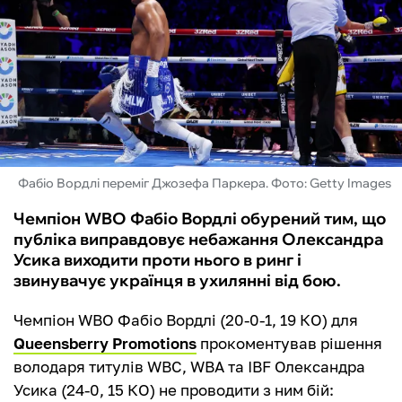
ФУТЗАЛ
ІНШІ
БУКМЕКЕРИ
Фабіо Вордлі переміг Джозефа Паркера. Фото: Getty Images
Чемпіон WBO Фабіо Вордлі обурений тим, що
публіка виправдовує небажання Олександра
Усика виходити проти нього в ринг і
звинувачує українця в ухилянні від бою.
Чемпіон WBO Фабіо Вордлі (20-0-1, 19 КО) для
Queensberry Promotions
прокоментував рішення
володаря титулів WBC, WBA та IBF Олександра
Усика (24-0, 15 КО) не проводити з ним бій: