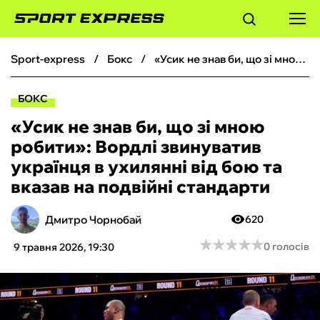
sport-express
бокс
«Усик не знав би, що зі мною робити»: Вордлі звинуватив українця в ухилянні від бою та вказав на подвійні стандарти
ФУТБОЛ
БОКС
БАСКЕТБОЛ
«Усик не знав би, що зі мною
робити»: Вордлі звинуватив
БОКС
українця в ухилянні від бою та
вказав на подвійні стандарти
ХОКЕЙ
Дмитро Чорнобай
620
ТЕНІС
★
★
★
★
★
★
★
★
★
★
0 голосів
9 травня 2026, 19:30
КІБЕРСПОРТ
ЧС-2026