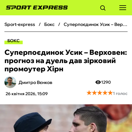
sport-express
бокс
Суперпоєдинок Усик – Верховен: прогноз на дуель дав зірковий промоутер Хірн
ФУТБОЛ
БОКС
БАСКЕТБОЛ
Суперпоєдинок Усик – Верховен:
прогноз на дуель дав зірковий
БОКС
промоутер Хірн
ХОКЕЙ
Дмитро Вєнков
1290
★
★
★
★
★
★
★
★
★
★
1 голос
26 квітня 2026, 15:09
ТЕНІС
КІБЕРСПОРТ
ЧС-2026