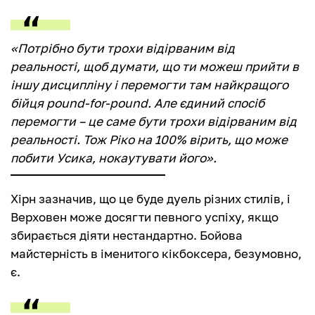
«Потрібно бути трохи відірваним від
реальності, щоб думати, що ти можеш прийти в
іншу дисципліну і перемогти там найкращого
бійця pound-for-pound. Але єдиний спосіб
перемогти – це саме бути трохи відірваним від
реальності. Тож Ріко на 100% вірить, що може
побити Усика, нокаутувати його».
Хірн зазначив, що це буде дуель різних стилів, і
Верховен може досягти певного успіху, якщо
збирається діяти нестандартно. Бойова
майстерність в іменитого кікбоксера, безумовно,
є.