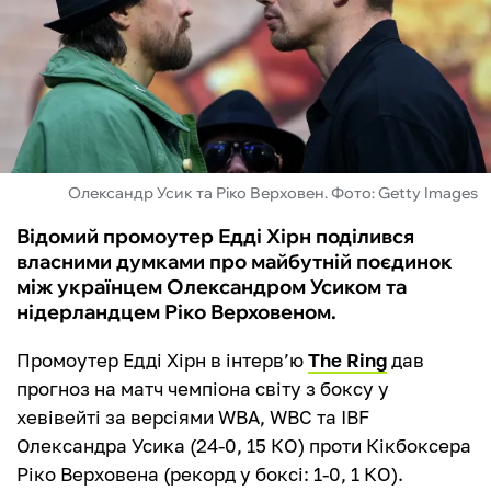
ФУТЗАЛ
ІНШІ
БУКМЕКЕРИ
Олександр Усик та Ріко Верховен. Фото: Getty Images
Відомий промоутер Едді Хірн поділився
власними думками про майбутній поєдинок
між українцем Олександром Усиком та
нідерландцем Ріко Верховеном.
Промоутер Едді Хірн в інтерв’ю
The Ring
дав
прогноз на матч чемпіона світу з боксу у
хевівейті за версіями WBA, WBC та IBF
Олександра Усика (24-0, 15 КО) проти Кікбоксера
Ріко Верховена (рекорд у боксі: 1-0, 1 КО).