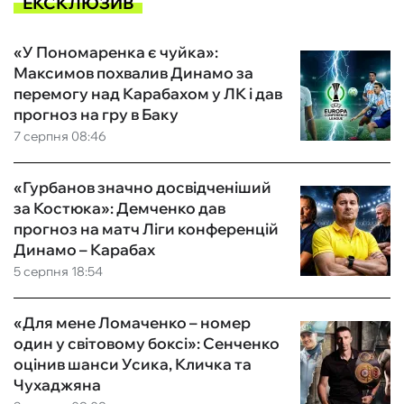
ЕКСКЛЮЗИВ
«У Пономаренка є чуйка»:
Максимов похвалив Динамо за
перемогу над Карабахом у ЛК і дав
прогноз на гру в Баку
7 серпня 08:46
«Гурбанов значно досвідченіший
за Костюка»: Демченко дав
прогноз на матч Ліги конференцій
Динамо – Карабах
5 серпня 18:54
«Для мене Ломаченко – номер
один у світовому боксі»: Сенченко
оцінив шанси Усика, Кличка та
Чухаджяна