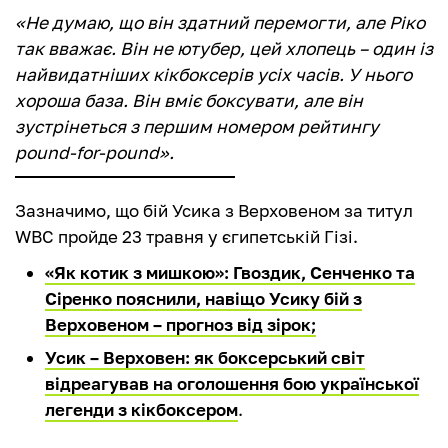
«Не думаю, що він здатний перемогти, але Ріко
так вважає. Він не ютубер, цей хлопець – один із
найвидатніших кікбоксерів усіх часів. У нього
хороша база. Він вміє боксувати, але він
зустрінеться з першим номером рейтингу
pound-for-pound».
Зазначимо, що бій Усика з Верховеном за титул
WBC пройде 23 травня у єгипетській Гізі.
«Як котик з мишкою»: Гвоздик, Сенченко та
Сіренко пояснили, навіщо Усику бій з
Верховеном – прогноз від зірок;
Усик – Верховен: як боксерський світ
відреагував на оголошення бою української
легенди з кікбоксером
.