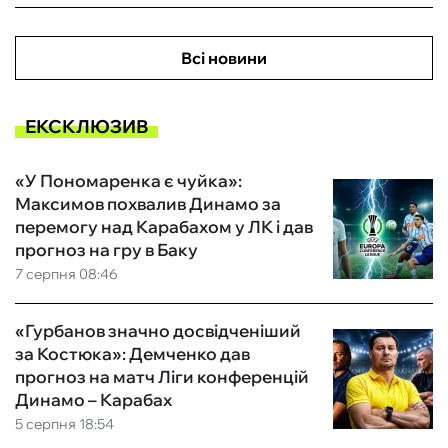
Всі новини
ЕКСКЛЮЗИВ
«У Пономаренка є чуйка»:
Максимов похвалив Динамо за
перемогу над Карабахом у ЛК і дав
прогноз на гру в Баку
7 серпня 08:46
«Гурбанов значно досвідченіший
за Костюка»: Демченко дав
прогноз на матч Ліги конференцій
Динамо – Карабах
5 серпня 18:54