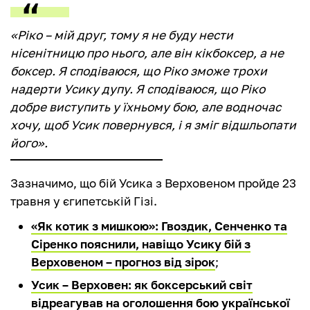
«Ріко – мій друг, тому я не буду нести
нісенітницю про нього, але він кікбоксер, а не
боксер. Я сподіваюся, що Ріко зможе трохи
надерти Усику дупу. Я сподіваюся, що Ріко
добре виступить у їхньому бою, але водночас
хочу, щоб Усик повернувся, і я зміг відшльопати
його».
Зазначимо, що бій Усика з Верховеном пройде 23
травня у єгипетській Гізі.
«Як котик з мишкою»: Гвоздик, Сенченко та
Сіренко пояснили, навіщо Усику бій з
Верховеном – прогноз від зірок
;
Усик – Верховен: як боксерський світ
відреагував на оголошення бою української