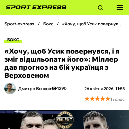
sport-express
бокс
«Хочу, щоб Усик повернувся, і я зміг відшльопати його»: Міллер дав прогноз на бій українця з Верховеном
ФУТБОЛ
БОКС
БАСКЕТБОЛ
«Хочу, щоб Усик повернувся, і я
зміг відшльопати його»: Міллер
БОКС
дав прогноз на бій українця з
Верховеном
ХОКЕЙ
Дмитро Вєнков
1290
26 квітня 2026, 11:55
ТЕНІС
★
★
★
★
★
★
★
★
★
★
1 голос
КІБЕРСПОРТ
ЧС-2026