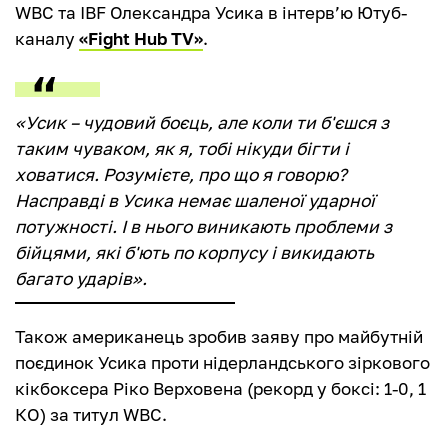
WBC та IBF Олександра Усика в інтерв’ю Ютуб-
каналу
«Fight Hub TV»
.
«Усик – чудовий боєць, але коли ти б'єшся з
таким чуваком, як я, тобі нікуди бігти і
ховатися. Розумієте, про що я говорю?
Насправді в Усика немає шаленої ударної
потужності. І в нього виникають проблеми з
бійцями, які б'ють по корпусу і викидають
багато ударів».
Також американець зробив заяву про майбутній
поєдинок Усика проти нідерландського зіркового
кікбоксера Ріко Верховена (рекорд у боксі: 1-0, 1
КО) за титул WBC.