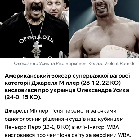
ФУТЗАЛ
ІНШІ
БУКМЕКЕРИ
Олександр Усик та Ріко Верховен. Колаж: Violent Rounds
Американський боксер суперважкої вагової
категорії Джарелл Міллер (28-1-2, 22 КО)
висловився про українця Олександра Усика
(24-0, 15 КО).
Джарелл Міллер після перемоги за очками
одноголосним рішенням суддів над кубинцем
Леньєро Перо (13-1, 8 КО) в елімінаторі WBA
висловився про чемпіона світу за версіями WBA,