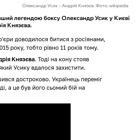
Олександр Усик – Андрій Князєв. Фото: wikipedia
ставший легендою боксу Олександр Усик у Києві
ія Князєва.
р'єри доводилося битися з росіянами,
015 року, тобто рівно 11 років тому.
дрія Князєва
. Тоді на кону стояв
який Усику вдалося захистити.
ився достроково. Українець переміг
і, а це був його сьомий бій на