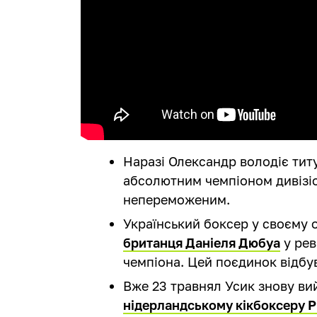
Наразі Олександр володіє тит
абсолютним чемпіоном дивізіо
непереможеним.
Український боксер у своєму
британця Даніеля Дюбуа
у рев
чемпіона. Цей поєдинок відбув
Вже 23 травнял Усик знову вий
нідерландському кікбоксеру Р