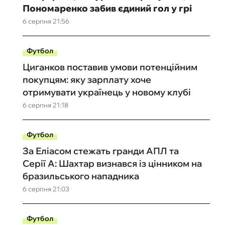
Пономаренко забив єдиний гол у грі
6 серпня 21:56
Футбол
Циганков поставив умови потенційним
покупцям: яку зарплату хоче
отримувати українець у новому клубі
6 серпня 21:18
Футбол
За Еліасом стежать гранди АПЛ та
Серії А: Шахтар визнався із цінником на
бразильського нападника
6 серпня 21:03
Футбол