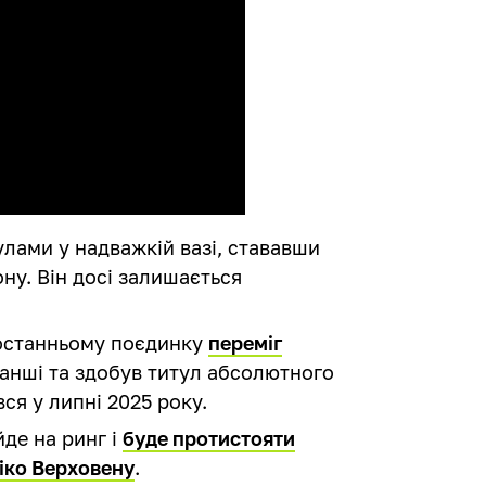
улами у надважкій вазі, стававши
ну. Він досі залишається
 останньому поєдинку
переміг
анші та здобув титул абсолютного
ся у липні 2025 року.
де на ринг і
буде протистояти
іко Верховену
.