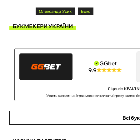
Олександр Усик
Бокс
БУКМЕКЕРИ УКРАЇНИ
GGbet
9.9
Ліцензія КРАІЛ №
Участь в азартних іграх може викликати ігрову залежні
Всі бу