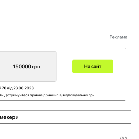
Реклама
150000 грн
На сайт
 78 від 23.08.2023
сть. Дотримуйтеся правил (принципів) відповідальної гри
кмекери