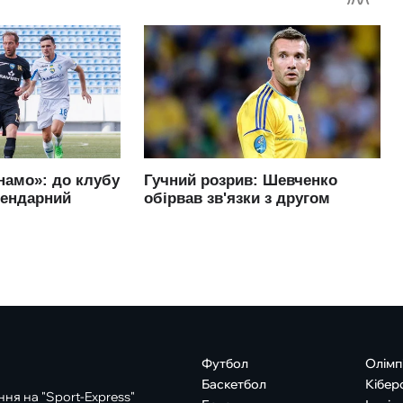
Футбол
Олімп
Баскетбол
Кібер
ня на "Sport-Express"