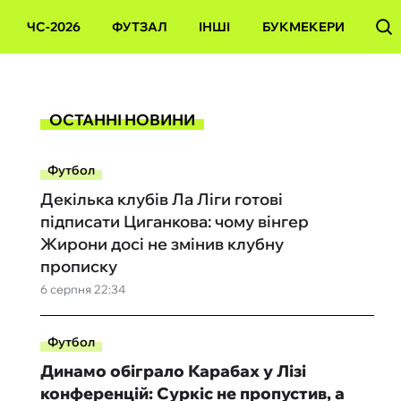
ЧС-2026
ФУТЗАЛ
ІНШІ
БУКМЕКЕРИ
ОСТАННІ НОВИНИ
Футбол
Декілька клубів Ла Ліги готові
підписати Циганкова: чому вінгер
Жирони досі не змінив клубну
прописку
6 серпня 22:34
Футбол
Динамо обіграло Карабах у Лізі
конференцій: Суркіс не пропустив, а