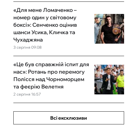
«Для мене Ломаченко –
номер один у світовому
боксі»: Сенченко оцінив
шанси Усика, Кличка та
Чухаджяна
3 серпня 09:08
«Це був справжній іспит для
нас»: Ротань про перемогу
Полісся над Чорноморцем
та феєрію Велетня
2 серпня 16:57
Всі ексклюзиви