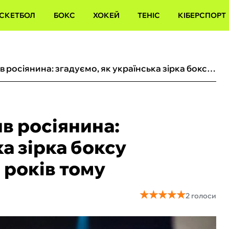
СКЕТБОЛ
БОКС
ХОКЕЙ
ТЕНІС
КІБЕРСПОРТ
Усик без шансів знищив росіянина: згадуємо, як українська зірка боксу нокаутував Князєва 11 років тому
в росіянина:
ка зірка боксу
 років тому
★
★
★
★
★
★
★
★
★
★
2 голоси