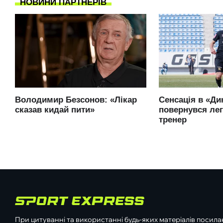
При цитуванні та використанні будь-яких матеріалів посилан