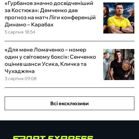
«Гурбанов значно досвідченіший
за Костюка»: Демченко дав
прогноз на матч Ліги конференцій
Динамо – Карабах
5 серпня 18:54
«Для мене Ломаченко – номер
один у світовому боксі»: Сенченко
оцінив шанси Усика, Кличка та
Чухаджяна
3 серпня 09:08
Всі ексклюзиви