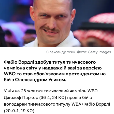
ФУТЗАЛ
ІНШІ
БУКМЕКЕРИ
Олександр Усик. Фото: Getty Images
Фабіо Вордлі здобув титул тимчасового
чемпіона світу у надважкій вазі за версією
WBO та став обов'язковим претендентом на
бій з Олександром Усиком.
У ніч на 26 жовтня тимчасовий чемпіон WBO
Джозеф Паркер (36-4, 24 KO) провів бій з
володарем тимчасового титулу WBA Фабіо Вордлі
(20-0-1, 19 КО).