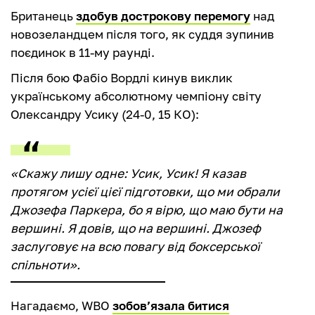
Британець
здобув дострокову перемогу
над
новозеландцем після того, як суддя зупинив
поєдинок в 11-му раунді.
Після бою Фабіо Вордлі кинув виклик
українському абсолютному чемпіону світу
Олександру Усику (24-0, 15 КО):
«Скажу лишу одне: Усик, Усик! Я казав
протягом усієї цієї підготовки, що ми обрали
Джозефа Паркера, бо я вірю, що маю бути на
вершині. Я довів, що на вершині. Джозеф
заслуговує на всю повагу від боксерської
спільноти».
Нагадаємо, WBO
зобовʼязала битися