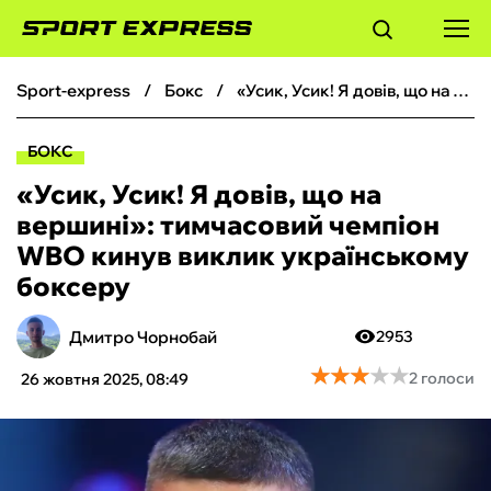
sport-express
бокс
«Усик, Усик! Я довів, що на вершині»: тимчасовий чемпіон WBO кинув виклик українському боксеру
ФУТБОЛ
БОКС
БАСКЕТБОЛ
«Усик, Усик! Я довів, що на
вершині»: тимчасовий чемпіон
БОКС
WBO кинув виклик українському
боксеру
ХОКЕЙ
Дмитро Чорнобай
2953
ТЕНІС
★
★
★
★
★
★
★
★
★
★
2 голоси
26 жовтня 2025, 08:49
КІБЕРСПОРТ
ЧС-2026