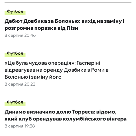
Футбол
Дебют Довбика за Болонью: вихід на заміну і
розгромна поразка від Пізи
8 серпня 20:46
Футбол
«Це була чудова операція»: Гасперіні
відреагував на оренду Довбика з Роми в
Болонью і заміну його
8 серпня 20:23
Футбол
Динамо визначило долю Торреса: відомо,
який клуб орендував колумбійського вінгера
8 серпня 19:58