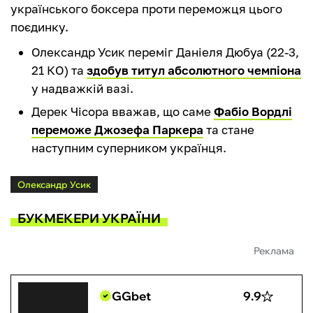
українського боксера проти переможця цього
поєдинку.
Олександр Усик переміг Даніеля Дюбуа (22-3,
21 КО) та
здобув титул абсолютного чемпіона
у надважкій вазі.
Дерек Чісора вважав, що саме
Фабіо Вордлі
переможе Джозефа Паркера
та стане
наступним суперником українця.
Олександр Усик
БУКМЕКЕРИ УКРАЇНИ
Реклама
GGbet
9.9