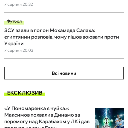
7 серпня 20:32
Футбол
ЗСУ взяли в полон Мохамеда Салаха:
єгиптянин розповів, чому пішов воювати проти
України
7 серпня 20:03
Всі новини
ЕКСКЛЮЗИВ
«У Пономаренка є чуйка»:
Максимов похвалив Динамо за
перемогу над Карабахом у ЛК і дав
прогноз на гру в Баку