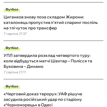
Футбол
Циганков знову поза складом Жирони:
каталонець пропустив п'ятий спаринг поспіль
на тлі чуток про трансфер
7 серпня 21:37
Футбол
УПЛ затвердила розклад четвертого туру:
коли відбудуться матчі Шахтар – Полісся та
Буковина – Динамо
7 серпня 21:11
Футбол
«Черговий доказ терору»: УАФ рішуче
засудила російський удар по стадіону
«Чорноморець» в Одесі