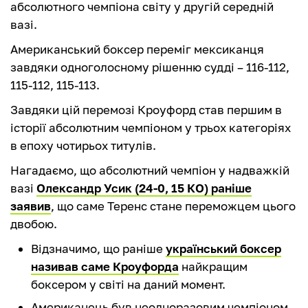
абсолютного чемпіона світу у другій середній
вазі.
Американський боксер переміг мексиканця
завдяки одноголосному рішенню судді – 116-112,
115-112, 115-113.
Завдяки цій перемозі Кроуфорд став першим в
історії абсолютним чемпіоном у трьох категоріях
в епоху чотирьох титулів.
Нагадаємо, що абсолютний чемпіон у надважкій
вазі
Олександр Усик (24-0, 15 КО) раніше
заявив
, що саме Теренс стане переможцем цього
двобою.
Відзначимо, що раніше
український боксер
називав саме Кроуфорда
найкращим
боксером у світі на даний момент.
Американець був неодноразовим чемпіоном