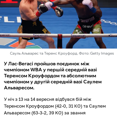
ФУТЗАЛ
ІНШІ
БУКМЕКЕРИ
Сауль Альварес та Теренс Кроуфорд. Фото: Getty Images
У Лас-Вегасі пройшов поєдинок між
чемпіоном WBA у першій середній вазі
Теренсом Кроуфордом та абсолютним
чемпіоном у другій середній вазі Саулем
Альваресом.
У ніч з 13 на 14 вересня відбувся бій між
Теренсом Кроуфордом (42-0, 31 КО) та Саулем
Альваресом (63-3-2, 39 KO) за звання