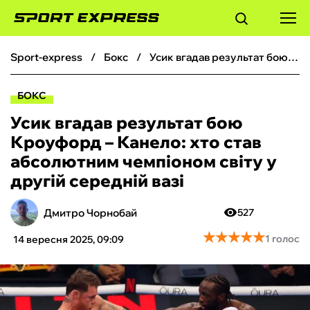
sport-express
бокс
Усик вгадав результат бою Кроуфорд – Канело: хто став абсолютним чемпіоном світу у другій середній вазі
ФУТБОЛ
БОКС
БАСКЕТБОЛ
Усик вгадав результат бою
Кроуфорд – Канело: хто став
БОКС
абсолютним чемпіоном світу у
другій середній вазі
ХОКЕЙ
Дмитро Чорнобай
527
ТЕНІС
★
★
★
★
★
★
★
★
★
★
1 голос
14 вересня 2025, 09:09
КІБЕРСПОРТ
ЧС-2026