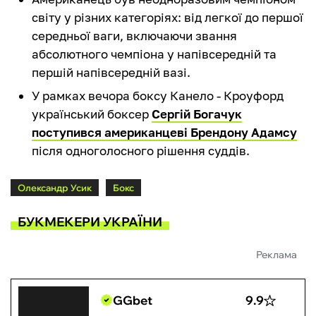
світу у різних категоріях: від легкої до першої
середньої ваги, включаючи звання
абсолютного чемпіона у напівсередній та
першій напівсередній вазі.
У рамках вечора боксу Канело - Кроуфорд
український боксер
Сергій Богачук
поступився американцеві Брендону Адамсу
після одноголосного рішення суддів.
Олександр Усик
Бокс
БУКМЕКЕРИ УКРАЇНИ
Реклама
GGbet
9.9