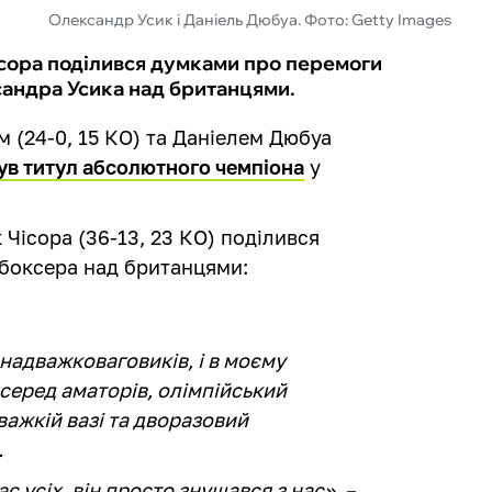
Олександр Усик і Даніель Дюбуа. Фото: Getty Images
сора поділився думками про перемоги
сандра Усика над британцями.
 (24-0, 15 КО) та Даніелем Дюбуа
ув титул абсолютного чемпіона
у
Чісора (36-13, 23 КО) поділився
 боксера над британцями:
 надважковаговиків, і в моєму
 серед аматорів, олімпійський
важкій вазі та дворазовий
.
 усіх, він просто знущався з нас», –