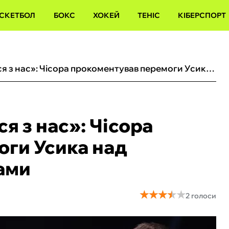
СКЕТБОЛ
БОКС
ХОКЕЙ
ТЕНІС
КІБЕРСПОРТ
«Він просто познущався з нас»: Чісора прокоментував перемоги Усика над британськими боксерами
я з нас»: Чісора
ги Усика над
ами
★
★
★
★
★
★
★
★
★
★
2 голоси