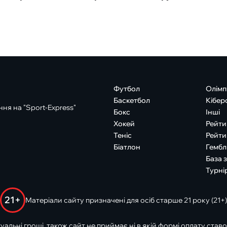
Футбол
Олімп
Баскетбол
Кібер
ня на "Sport-Express"
Бокс
Інші
Хокей
Рейти
Теніс
Рейти
Біатлон
Гембл
База 
Турні
21+
Матеріали сайту призначені для осіб старше 21 року (21+)
туальні гроші, також сайт не приймає ні в якій формі оплату ставо