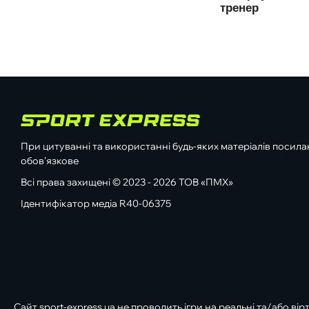
При цитуванні та використанні будь-яких матеріалів посилан
обов'язкове
Всі права захищені © 2023 - 2026 ТОВ «ПМХ»
Ідентифікатор медіа R40-06375
Сайт sport-express.ua не проводить ігри на реальні та/або вір