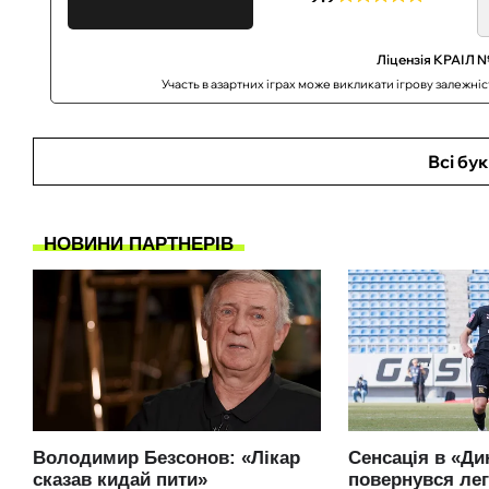
Ліцензія КРАІЛ №
Участь в азартних іграх може викликати ігрову залежні
Всі бу