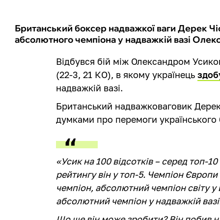
Британський боксер надважкої ваги Дерек Чі
абсолютного чемпіона у надважкій вазі Олек
Відбувся бій між Олександром Усиком
(22-3, 21 КО), в якому українець
здоб
надважкій вазі.
Британський надважковаговик Дерек 
думками про перемоги українського
«Усик на 100 відсотків – серед топ-10
рейтингу він у топ-5. Чемпіон Європи
чемпіон, абсолютний чемпіон світу у 
абсолютний чемпіон у надважкій вазі
Що ще він може зробити? Він побив нас