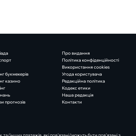
іада
Про видання
спорт
Політика конфіденційності
Використання cookies
нг букмекерів
Угода користувача
нг казино
Редакційна політика
інг
Кодекс етики
знань
Наша редакція
ри прогнозів
Контакти
к та/інших платежів, які пов’язані/можуть бути пов’язані з