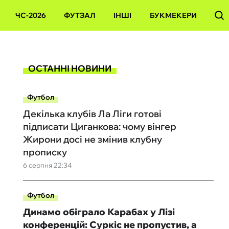
ЧС-2026
ФУТЗАЛ
ІНШІ
БУКМЕКЕРИ
ОСТАННІ НОВИНИ
Футбол
Декілька клубів Ла Ліги готові
підписати Циганкова: чому вінгер
Жирони досі не змінив клубну
прописку
6 серпня 22:34
Футбол
Динамо обіграло Карабах у Лізі
конференцій: Суркіс не пропустив, а