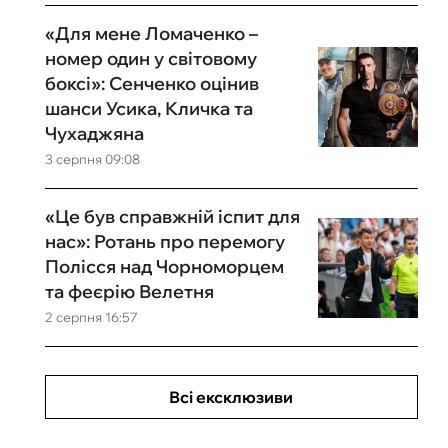
«Для мене Ломаченко –
номер один у світовому
боксі»: Сенченко оцінив
шанси Усика, Кличка та
Чухаджяна
3 серпня 09:08
«Це був справжній іспит для
нас»: Ротань про перемогу
Полісся над Чорноморцем
та феєрію Велетня
2 серпня 16:57
Всі ексклюзиви