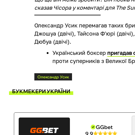
сказав Чісора у коментарі для The Su
Олександр Усик перемагав таких брит
Джошуа (двічі), Тайсона Ф'юрі (двічі
Дюбуа (двічі).
Український боксер
пригадав 
проти суперників з Великої Бр
Олександр Усик
БУКМЕКЕРИ УКРАЇНИ
GGbet
9.9