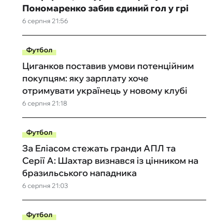
Пономаренко забив єдиний гол у грі
6 серпня 21:56
Футбол
Циганков поставив умови потенційним
покупцям: яку зарплату хоче
отримувати українець у новому клубі
6 серпня 21:18
Футбол
За Еліасом стежать гранди АПЛ та
Серії А: Шахтар визнався із цінником на
бразильського нападника
6 серпня 21:03
Футбол