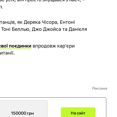
n.
анців, як Дерека Чісора, Ентоні
), Тоні Беллью, Джо Джойса та Данієля
свої поєдинки
впродовж кар'єри
итанії.
Реклама
150000 грн
На сайт