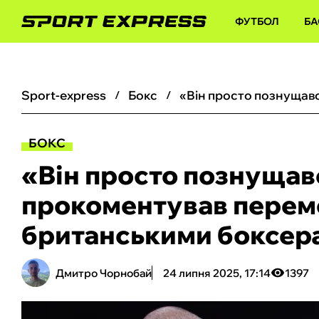
ФУТБОЛ
БА
sport-express
бокс
БОКС
«Він просто познущавс
прокоментував перемо
британськими боксер
Дмитро Чорнобай
24 липня 2025, 17:14
1397