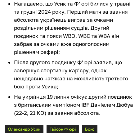
Нагадаємо, що Усик та Ф’юрі билися у травні
та грудні 2024 року. Перший матч за звання
абсолюта українець виграв за очками
роздільним рішенням суддів. Другий
поєдинок та пояси WBO, WBC та WBA він
забрав за очками вже одноголосним
рішенням рефері;
Після другого поєдинку Ф’юрі заявив, що
завершує спортивну кар’єру, однак
нещодавно натякав на можливість третього
бою проти Усика;
На українця 19 липня очікує другий поєдинок
з британським чемпіоном IBF Даніелем Дюбуа
(22-2, 21 КО) за звання абсолюта.
Олександр Усик
Тайсон Ф'юрі
Бокс