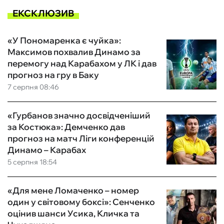
ЕКСКЛЮЗИВ
«У Пономаренка є чуйка»:
Максимов похвалив Динамо за
перемогу над Карабахом у ЛК і дав
прогноз на гру в Баку
7 серпня 08:46
«Гурбанов значно досвідченіший
за Костюка»: Демченко дав
прогноз на матч Ліги конференцій
Динамо – Карабах
5 серпня 18:54
«Для мене Ломаченко – номер
один у світовому боксі»: Сенченко
оцінив шанси Усика, Кличка та