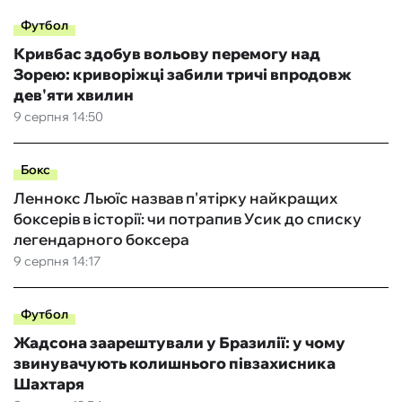
Футбол
Кривбас здобув вольову перемогу над
Зорею: криворіжці забили тричі впродовж
дев'яти хвилин
9 серпня 14:50
Бокс
Леннокс Льюїс назвав п'ятірку найкращих
боксерів в історії: чи потрапив Усик до списку
легендарного боксера
9 серпня 14:17
Футбол
Жадсона заарештували у Бразилії: у чому
звинувачують колишнього півзахисника
Шахтаря