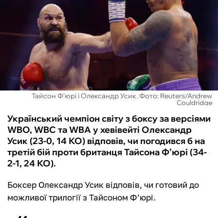
ФУТЗАЛ
ІНШІ
БУКМЕКЕРИ
Тайсон Ф’юрі і Олександр Усик. Фото: Reuters/Andrew
Couldridge
Український чемпіон світу з боксу за версіями
WBO, WBC та WBA у хевівейті Олександр
Усик (23-0, 14 КО) відповів, чи погодився б на
третій бій проти британця Тайсона Ф’юрі (34-
2-1, 24 КО).
Боксер Олександр Усик відповів, чи готовий до
можливої трилогії з Тайсоном Ф’юрі.