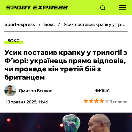
sport-express
бокс
Усик поставив крапку у трилогії з Ф’юрі: українець прямо відповів, чи проведе він третій бій з британцем
ФУТБОЛ
БОКС
БАСКЕТБОЛ
Усик поставив крапку у трилогії з
Ф’юрі: українець прямо відповів,
БОКС
чи проведе він третій бій з
британцем
ХОКЕЙ
Дмитро Вєнков
1551
ТЕНІС
★
★
★
★
★
★
★
★
★
★
3 голоси
13 травня 2025, 11:46
КІБЕРСПОРТ
ЧС-2026