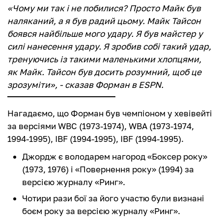
«Чому ми так і не побилися? Просто Майк був
наляканий, а я був радий цьому. Майк Тайсон
боявся найбільше мого удару. Я був майстер у
силі нанесення удару. Я зробив собі такий удар,
тренуючись із такими маленькими хлопцями,
як Майк. Тайсон був досить розумний, щоб це
зрозуміти», - сказав Форман в ESPN.
Нагадаємо, що Форман був чемпіоном у хевівейті
за версіями WBC (1973-1974), WBA (1973-1974,
1994-1995), IBF (1994-1995), IBF (1994-1995).
Джордж є володарем нагород «Боксер року»
(1973, 1976) і «Повернення року» (1994) за
версією журналу «Ринг».
Чотири рази бої за його участю були визнані
боєм року за версією журналу «Ринг».