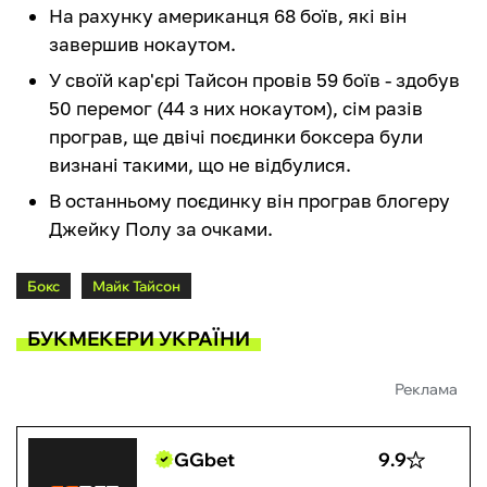
На рахунку американця 68 боїв, які він
завершив нокаутом.
У своїй кар'єрі Тайсон провів 59 боїв - здобув
50 перемог (44 з них нокаутом), сім разів
програв, ще двічі поєдинки боксера були
визнані такими, що не відбулися.
В останньому поєдинку він програв блогеру
Джейку Полу за очками.
Бокс
Майк Тайсон
БУКМЕКЕРИ УКРАЇНИ
Реклама
GGbet
9.9