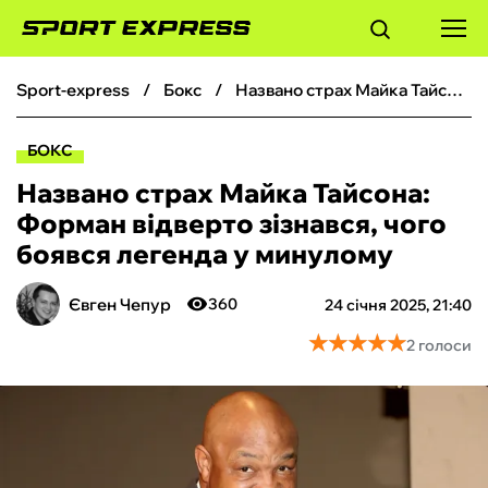
sport-express
бокс
Названо страх Майка Тайсона: Форман відверто зізнався, чого боявся легенда у минулому
ФУТБОЛ
БОКС
БАСКЕТБОЛ
Названо страх Майка Тайсона:
Форман відверто зізнався, чого
БОКС
боявся легенда у минулому
ХОКЕЙ
Євген Чепур
360
24 січня 2025, 21:40
★
★
★
★
★
★
★
★
★
★
2 голоси
ТЕНІС
КІБЕРСПОРТ
ЧС-2026