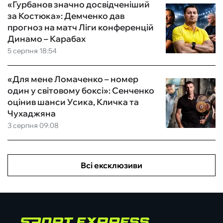
«Гурбанов значно досвідченіший
за Костюка»: Демченко дав
прогноз на матч Ліги конференцій
Динамо – Карабах
5 серпня 18:54
«Для мене Ломаченко – номер
один у світовому боксі»: Сенченко
оцінив шанси Усика, Кличка та
Чухаджяна
3 серпня 09:08
Всі ексклюзиви