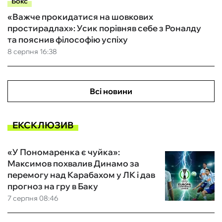
Бокс
«Важче прокидатися на шовкових
простирадлах»: Усик порівняв себе з Роналду
та пояснив філософію успіху
8 серпня 16:38
Всі новини
ЕКСКЛЮЗИВ
«У Пономаренка є чуйка»:
Максимов похвалив Динамо за
перемогу над Карабахом у ЛК і дав
прогноз на гру в Баку
7 серпня 08:46