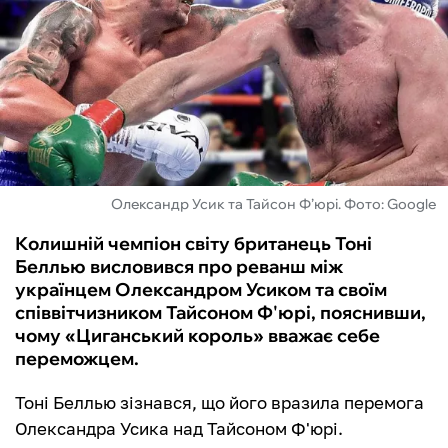
ФУТЗАЛ
ІНШІ
БУКМЕКЕРИ
Олександр Усик та Тайсон Ф’юрі. Фото: Google
Колишній чемпіон світу британець Тоні
Беллью висловився про реванш між
українцем Олександром Усиком та своїм
співвітчизником Тайсоном Ф'юрі, пояснивши,
чому «‎Циганський король» вважає себе
переможцем.
Тоні Беллью зізнався, що його вразила перемога
Олександра Усика над Тайсоном Ф'юрі.