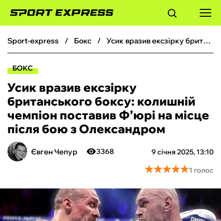
sport-express
бокс
Усик вразив ексзірку британського боксу: колишній чемпіон поставив Ф’юрі на місце після бою з Олександром
ФУТБОЛ
БОКС
БАСКЕТБОЛ
Усик вразив ексзірку
британського боксу: колишній
БОКС
чемпіон поставив Ф’юрі на місце
після бою з Олександром
ХОКЕЙ
Євген Чепур
3368
9 січня 2025, 13:10
ТЕНІС
★
★
★
★
★
★
★
★
★
★
1 голос
КІБЕРСПОРТ
ЧС-2026