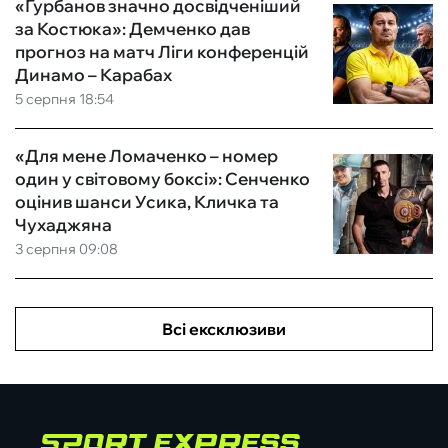
«Гурбанов значно досвідченіший
за Костюка»: Демченко дав
прогноз на матч Ліги конференцій
Динамо – Карабах
5 серпня 18:54
«Для мене Ломаченко – номер
один у світовому боксі»: Сенченко
оцінив шанси Усика, Кличка та
Чухаджяна
3 серпня 09:08
Всі ексклюзиви