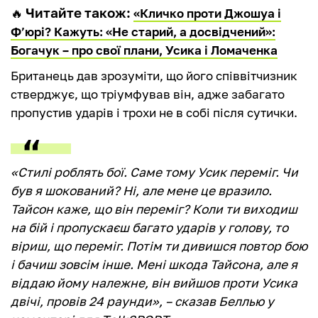
Читайте також:
🔥
«Кличко проти Джошуа і
Ф’юрі? Кажуть: «Не старий, а досвідчений‎‎»:
Богачук – про свої плани, Усика і Ломаченка
Британець дав зрозуміти, що його співвітчизник
стверджує, що тріумфував він, адже забагато
пропустив ударів і трохи не в собі після сутички.
«Стилі роблять бої. Саме тому Усик переміг. Чи
був я шокований? Ні, але мене це вразило.
Тайсон каже, що він переміг? Коли ти виходиш
на бій і пропускаєш багато ударів у голову, то
віриш, що переміг. Потім ти дивишся повтор бою
і бачиш зовсім інше. Мені шкода Тайсона, але я
віддаю йому належне, він вийшов проти Усика
двічі, провів 24 раунди», – сказав Беллью у