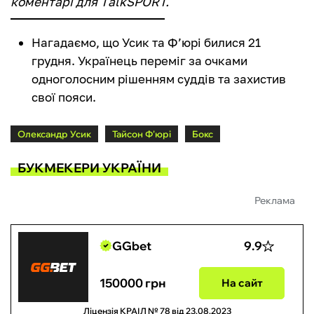
коментарі для ТalkSPORT.
Нагадаємо, що Усик та Ф’юрі билися 21
грудня. Українець переміг за очками
одноголосним рішенням суддів та захистив
свої пояси.
Олександр Усик
Тайсон Ф'юрі
Бокс
БУКМЕКЕРИ УКРАЇНИ
Реклама
GGbet
9.9
150000 грн
На сайт
Ліцензія КРАІЛ № 78 від 23.08.2023