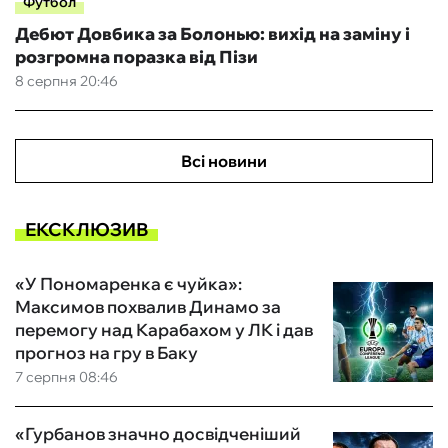
Футбол
Дебют Довбика за Болонью: вихід на заміну і
розгромна поразка від Пізи
8 серпня 20:46
Всі новини
ЕКСКЛЮЗИВ
«У Пономаренка є чуйка»:
Максимов похвалив Динамо за
перемогу над Карабахом у ЛК і дав
прогноз на гру в Баку
7 серпня 08:46
«Гурбанов значно досвідченіший