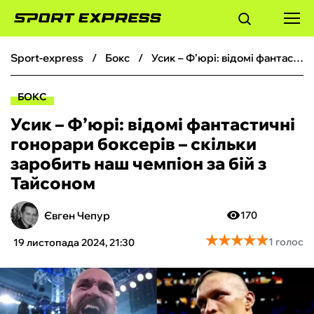
sport-express
бокс
Усик – Ф’юрі: відомі фантастичні гонорари боксерів – скільки заробить наш чемпіон за бій з Тайсоном
ФУТБОЛ
БОКС
БАСКЕТБОЛ
Усик – Ф’юрі: відомі фантастичні
гонорари боксерів – скільки
БОКС
заробить наш чемпіон за бій з
Тайсоном
ХОКЕЙ
Євген Чепур
170
ТЕНІС
★
★
★
★
★
★
★
★
★
★
1 голос
19 листопада 2024, 21:30
КІБЕРСПОРТ
ЧС-2026