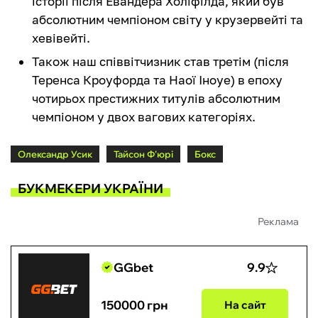
історії після Евандера Холіфілда, який був
абсолютним чемпіоном світу у крузервейті та
хевівейті.
Також наш співвітчизник став третім (після
Теренса Кроуфорда та Наої Іноуе) в епоху
чотирьох престижних титулів абсолютним
чемпіоном у двох вагових категоріях.
Олександр Усик
Тайсон Ф'юрі
Бокс
БУКМЕКЕРИ УКРАЇНИ
Реклама
GGbet
9.9
150000 грн
На сайт