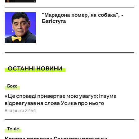
ОСТАННІ НОВИНИ
Бокс
«Це справді привертає мою увагу»: Ітаума
відреагував на слова Усика про нього
8 серпня 22:54
Теніс
Костюк програла Свьонтек: польська