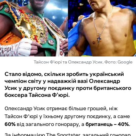
ФУТЗАЛ
ІНШІ
БУКМЕКЕРИ
Тайсон Ф’юрі та Олександр Усик. Фото: Google
Стало відомо, скільки зробить український
чемпіон світу у надважкій вазі Олександр
Усик у другому поєдинку проти британського
боксера Тайсона Ф’юрі.
Олександр Усик отримає більше грошей, ніж
Тайсон Ф’юрі у їхньому другому поєдинку, а саме
60%
від загального гонорару, а
британець – 40%
.
За інформацією The Sportster, загальний гонорар