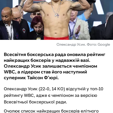
ФУТЗАЛ
ІНШІ
БУКМЕКЕРИ
Олександр Усик. Фото: Google
Всесвітня боксерська рада оновила рейтинг
найкращих боксерів у надважкій вазі.
Олександр Усик залишається чемпіоном
WBC, а лідером став його наступний
суперник Тайсон Ф’юрі.
Олександр Усик (22-0, 14 КО) відсутній у топ-10
рейтингу WBC, адже є чемпіоном за версією
Всесвітньої боксерської ради.
Очолює список найкращих боксерів елітного