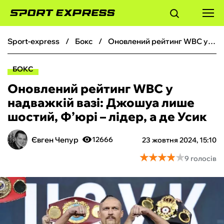
sport-express
бокс
Оновлений рейтинг WBC у надважкій вазі: Джошуа лише шостий, Ф’юрі – лідер, а де Усик
ФУТБОЛ
БОКС
БАСКЕТБОЛ
Оновлений рейтинг WBC у
надважкій вазі: Джошуа лише
БОКС
шостий, Ф’юрі – лідер, а де Усик
ХОКЕЙ
Євген Чепур
12666
23 жовтня 2024, 15:10
★
★
★
★
★
★
★
★
★
★
9 голосів
ТЕНІС
КІБЕРСПОРТ
ЧС-2026