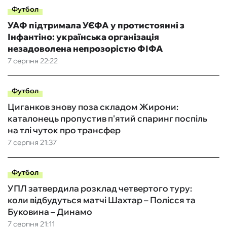
Футбол
УАФ підтримала УЄФА у протистоянні з
Інфантіно: українська організація
незадоволена непрозорістю ФІФА
7 серпня 22:22
Футбол
Циганков знову поза складом Жирони:
каталонець пропустив п'ятий спаринг поспіль
на тлі чуток про трансфер
7 серпня 21:37
Футбол
УПЛ затвердила розклад четвертого туру:
коли відбудуться матчі Шахтар – Полісся та
Буковина – Динамо
7 серпня 21:11