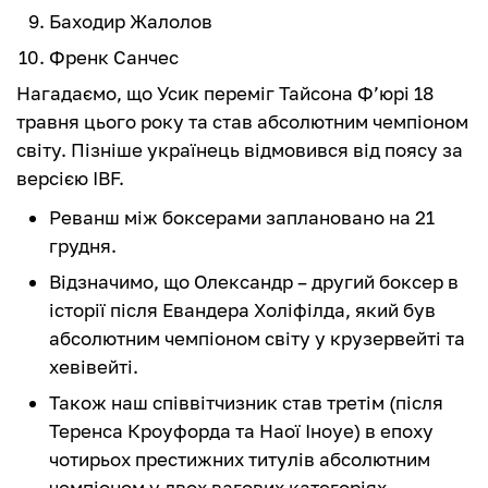
Баходир Жалолов
Френк Санчес
Нагадаємо, що Усик переміг Тайсона Ф’юрі 18
травня цього року та став абсолютним чемпіоном
світу. Пізніше українець відмовився від поясу за
версією IBF.
Реванш між боксерами заплановано на 21
грудня.
Відзначимо, що Олександр – другий боксер в
історії після Евандера Холіфілда, який був
абсолютним чемпіоном світу у крузервейті та
хевівейті.
Також наш співвітчизник став третім (після
Теренса Кроуфорда та Наої Іноуе) в епоху
чотирьох престижних титулів абсолютним
чемпіоном у двох вагових категоріях.