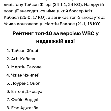
дивізіону Тайсон Ф’юрі (34-1-1, 24 КО). На другій
позиції знаходиться німецький боксер Агіт
Кабаєл (25-0, 17 КО), а замикає топ-3 «‎нокаутер»
Усика конголезець Мартін Баколе (21-1, 16 КО).
Рейтинг топ-10 за версією WBC у
надважкій вазі
Тайсон Ф'юрі
Агіт Кабаєл
Мартін Баколе
Чжан Чжилей
Лоуренс Околі
Ентоні Джошуа
Фабіо Вордлі
Ефе Аджагба