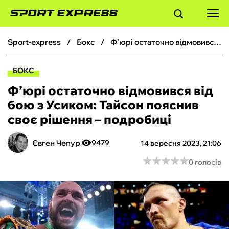
sport-express
бокс
Ф’юрі остаточно відмовився від бою з Усиком: Тайсон пояснив своє рішення – подробиці
ФУТБОЛ
БОКС
БАСКЕТБОЛ
Ф’юрі остаточно відмовився від
бою з Усиком: Тайсон пояснив
БОКС
своє рішення – подробиці
ХОКЕЙ
Євген Чепур
9479
14 вересня 2023, 21:06
★
★
★
★
★
★
★
★
★
★
0 голосів
ТЕНІС
КІБЕРСПОРТ
ЧС-2026