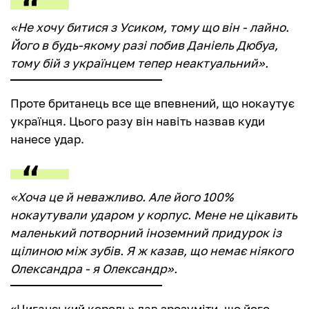
«Не хочу битися з Усиком, тому що він - лайно.
Його в будь-якому разі побив Даніель Дюбуа,
тому бій з українцем тепер неактуальний».
Проте британець все ще впевнений, що нокаутує
українця. Цього разу він навіть назвав куди
нанесе удар.
«Хоча це й неважливо. Але його 100%
нокаутували ударом у корпус. Мене не цікавить
маленький потворний іноземний придурок із
щілиною між зубів. Я ж казав, що немає ніякого
Олександра - я Олександр».
«Циганський король» дав зрозуміти, що його