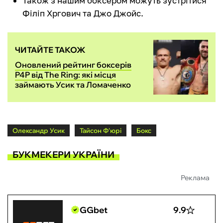
Також з нашим боксером можуть зустрітися
Філіп Хргович та Джо Джойс.
ЧИТАЙТЕ ТАКОЖ
Оновлений рейтинг боксерів
P4P від The Ring: які місця
займають Усик та Ломаченко
Олександр Усик
Тайсон Ф'юрі
Бокс
БУКМЕКЕРИ УКРАЇНИ
Реклама
GGbet
9.9