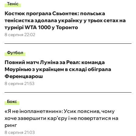
Теніс
Костюк програла Свьонтек: польська
тенісистка здолала українку у трьох сетах на
турнірі WTA 1000 у Торонто
8 серпня 22:02
Футбол
Повний матч Луніна за Реал: команда
Моурінью з українцем в складі обіграла
Ференцварош
8 серпня 21:53
Бокс
«Я не інопланетянин»: Усик пояснив, чому
хоче завершити кар’єру і не повертатися на
ринг
8 серпня 21:03