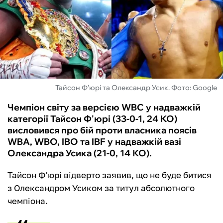
ФУТЗАЛ
ІНШІ
БУКМЕКЕРИ
Тайсон Ф'юрі та Олександр Усик. Фото: Google
Чемпіон світу за версією WBC у надважкій
категорії Тайсон Ф'юрі (33-0-1, 24 КО)
висловився про бій проти власника поясів
WBA, WBO, IBO та IBF у надважкій вазі
Олександра Усика (21-0, 14 КО).
Тайсон Ф'юрі відверто заявив, що не буде битися
з Олександром Усиком за титул абсолютного
чемпіона.