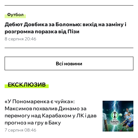
Футбол
Дебют Довбика за Болонью: вихід на заміну і
розгромна поразка від Пізи
8 серпня 20:46
Всі новини
ЕКСКЛЮЗИВ
«У Пономаренка є чуйка»:
Максимов похвалив Динамо за
перемогу над Карабахом у ЛК і дав
прогноз на гру в Баку
7 серпня 08:46