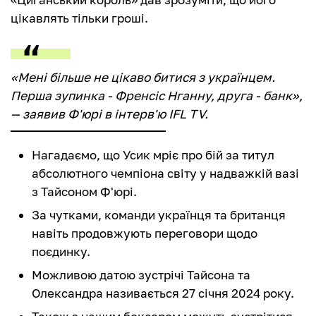
цікавлять тільки гроші.
«Мені більше не цікаво битися з українцем.
Перша зупинка - Френсіс Нганну, друга - банк»,
— заявив Ф'юрі в інтерв'ю IFL TV.
Нагадаємо, що Усик мріє про бій за титул
абсолютного чемпіона світу у надважкій вазі
з Тайсоном Ф'юрі.
За чутками, команди українця та британця
навіть продовжують переговори щодо
поєдинку.
Можливою датою зустрічі Тайсона та
Олександра називається 27 січня 2024 року.