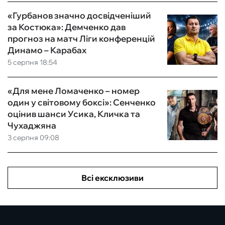
«Гурбанов значно досвідченіший
за Костюка»: Демченко дав
прогноз на матч Ліги конференцій
Динамо – Карабах
5 серпня 18:54
«Для мене Ломаченко – номер
один у світовому боксі»: Сенченко
оцінив шанси Усика, Кличка та
Чухаджяна
3 серпня 09:08
Всі ексклюзиви