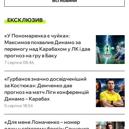
Всі новини
ЕКСКЛЮЗИВ
«У Пономаренка є чуйка»:
Максимов похвалив Динамо за
перемогу над Карабахом у ЛК і дав
прогноз на гру в Баку
7 серпня 08:46
«Гурбанов значно досвідченіший
за Костюка»: Демченко дав
прогноз на матч Ліги конференцій
Динамо – Карабах
5 серпня 18:54
«Для мене Ломаченко – номер
один у світовому боксі»: Сенченко