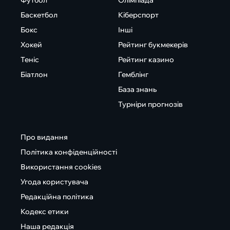
Футбол
Олімпіада
Баскетбол
Кіберспорт
Бокс
Інші
Хокей
Рейтинг букмекерів
Теніс
Рейтинг казино
Біатлон
Гемблінг
База знань
Турніри прогнозів
Про видання
Політика конфіденційності
Використання cookies
Угода користувача
Редакційна політика
Кодекс етики
Наша редакція