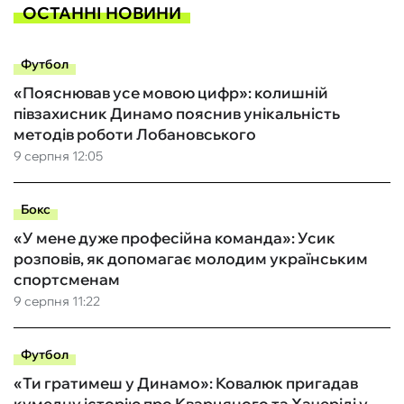
ОСТАННІ НОВИНИ
Футбол
«Пояснював усе мовою цифр»: колишній
півзахисник Динамо пояснив унікальність
методів роботи Лобановського
9 серпня 12:05
Бокс
«У мене дуже професійна команда»: Усик
розповів, як допомагає молодим українським
спортсменам
9 серпня 11:22
Футбол
«Ти гратимеш у Динамо»: Ковалюк пригадав
кумедну історію про Кварцяного та Хачеріді у