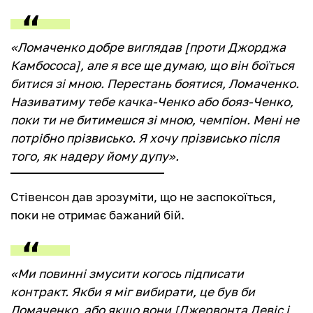
«Ломаченко добре виглядав [проти Джорджа
Камбососа], але я все ще думаю, що він боїться
битися зі мною. Перестань боятися, Ломаченко.
Називатиму тебе качка-Ченко або бояз-Ченко,
поки ти не битимешся зі мною, чемпіон. Мені не
потрібно прізвисько. Я хочу прізвисько після
того, як надеру йому дупу».
Стівенсон дав зрозуміти, що не заспокоїться,
поки не отримає бажаний бій.
«Ми повинні змусити когось підписати
контракт. Якби я міг вибирати, це був би
Ломаченко, або якщо вони [Джервонта Девіс і