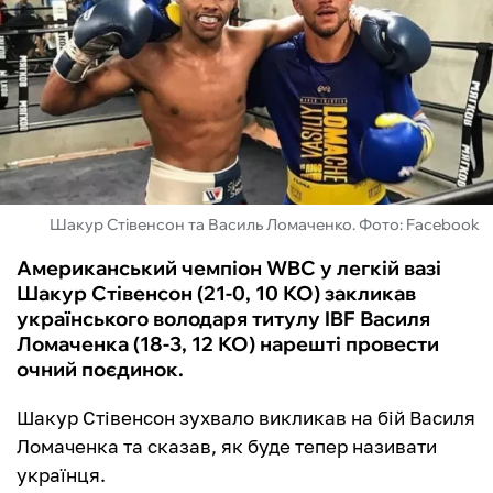
ФУТЗАЛ
ІНШІ
БУКМЕКЕРИ
Шакур Стівенсон та Василь Ломаченко. Фото: Facebook
Американський чемпіон WBC у легкій вазі
Шакур Стівенсон (21-0, 10 КО) закликав
українського володаря титулу IBF Василя
Ломаченка (18-3, 12 КО) нарешті провести
очний поєдинок.
Шакур Стівенсон зухвало викликав на бій Василя
Ломаченка та сказав, як буде тепер називати
українця.