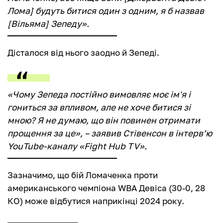
Лома] будуть битися один з одним, я б назвав
[Вільяма] Зепеду».
Дісталося від нього заодно й Зепеді.
«Чому Зепеда постійно вимовляє моє ім'я і
гониться за впливом, але не хоче битися зі
мною? Я не думаю, що він повинен отримати
прощення за це», – заявив Стівенсон в інтерв’ю
YouTube-каналу «Fight Hub TV».
Зазначимо, що бій Ломаченка проти
американського чемпіона WBA Девіса (30-0, 28
КО) може відбутися наприкінці 2024 року.