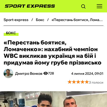
sport-express
бокс
«Перестань боятися, Ломаченко»: нахабний чемпіон WBC викликав українця на бій і придумав йому грубе прізвисько
ФУТБОЛ
БОКС
БАСКЕТБОЛ
«Перестань боятися,
Ломаченко»: нахабний чемпіон
БОКС
WBC викликав українця на бій і
придумав йому грубе прізвисько
ХОКЕЙ
Дмитро Вєнков
728
4 липня 2024, 09:01
ТЕНІС
★
★
★
★
★
★
★
★
★
★
3 голоси
КІБЕРСПОРТ
ЧС-2026