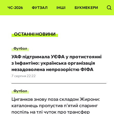
ЧС-2026
ФУТЗАЛ
ІНШІ
БУКМЕКЕРИ
ОСТАННІ НОВИНИ
Футбол
УАФ підтримала УЄФА у протистоянні
з Інфантіно: українська організація
незадоволена непрозорістю ФІФА
7 серпня 22:22
Футбол
Циганков знову поза складом Жирони:
каталонець пропустив п'ятий спаринг
поспіль на тлі чуток про трансфер