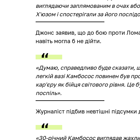
виглядаючи заплямованим в очах вболі
Х'юзом і спостерігали за його послід
Джонс заявив, що до бою проти Лома
навіть могла б не дійти.
«Думаю, справедливо буде сказати, 
легкій вазі Камбосос повинен був про
кар'єру як бійця світового рівня. Це
поспіль».
Журналіст підбив невтішні підсумки
«30-річний Камбосос виглядав жахлив