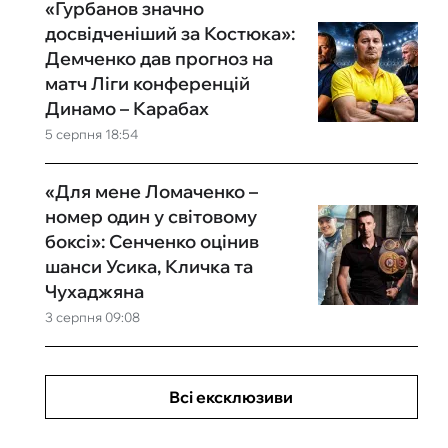
«Гурбанов значно
досвідченіший за Костюка»:
Демченко дав прогноз на
матч Ліги конференцій
Динамо – Карабах
5 серпня 18:54
«Для мене Ломаченко –
номер один у світовому
боксі»: Сенченко оцінив
шанси Усика, Кличка та
Чухаджяна
3 серпня 09:08
Всі ексклюзиви