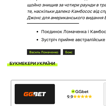
щойно знищив за чотири раунди в тра
те, наскільки далеко Камбосос від с
Джонс для американського видання B
Поєдинок Ломаченка і Камбосо
Зустріч прийме австралійське 
Василь Ломаченко
Бокс
БУКМЕКЕРИ УКРАЇНИ
GGbet
9.9