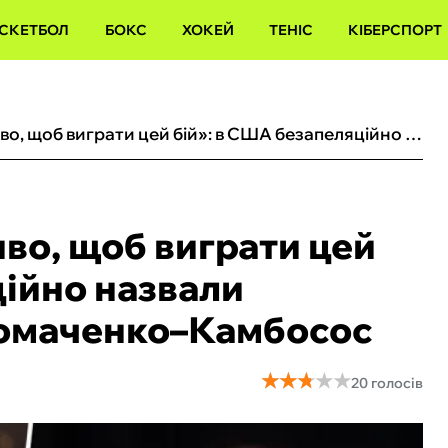
СКЕТБОЛ
БОКС
ХОКЕЙ
ТЕНІС
КІБЕРСПОРТ
«Йому знадобиться диво, щоб виграти цей бій»: в США безапеляційно назвали фаворита поєдинку Ломаченко–Камбосос
во, щоб виграти цей
ційно назвали
омаченко–Камбосос
★
★
★
★
★
★
★
★
★
★
20 голосів