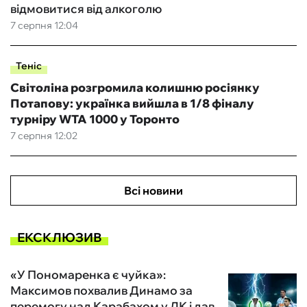
відмовитися від алкоголю
7 серпня 12:04
Теніс
Світоліна розгромила колишню росіянку
Потапову: українка вийшла в 1/8 фіналу
турніру WTA 1000 у Торонто
7 серпня 12:02
Всі новини
ЕКСКЛЮЗИВ
«У Пономаренка є чуйка»:
Максимов похвалив Динамо за
перемогу над Карабахом у ЛК і дав