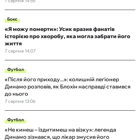
7 серпня 14:55
Бокс
«Я можу померти»: Усик вразив фанатів
історією про хворобу, яка могла забрати його
життя
7 серпня 14:07
Футбол
«Після його приходу...»: колишній легіонер
Динамо розповів, як Блохін насправді ставився
до нього
7 серпня 13:06
Футбол
«Не кинеш – їздитимеш на візку»: легенда
Динамо зізнався, що лікар змусив його