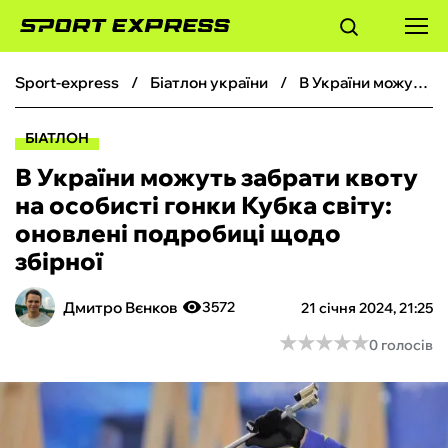
sport-express
біатлон україни
В України можуть забрати квоту на особисті гонки Кубка світу: оновлені подробиці щодо збірної
ФУТБОЛ
БІАТЛОН
БАСКЕТБОЛ
В України можуть забрати квоту
на особисті гонки Кубка світу:
БОКС
оновлені подробиці щодо
збірної
ХОКЕЙ
Дмитро Вєнков
3572
21 січня 2024, 21:25
ТЕНІС
★
★
★
★
★
★
★
★
★
★
0 голосів
КІБЕРСПОРТ
ЧС-2026