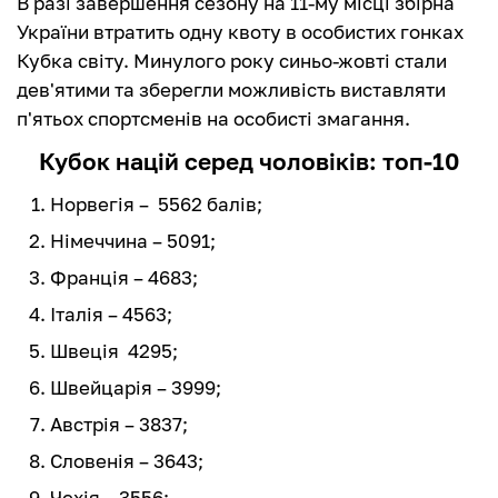
В разі завершення сезону на 11-му місці збірна
України втратить одну квоту в особистих гонках
Кубка світу. Минулого року синьо-жовті стали
дев'ятими та зберегли можливість виставляти
п'ятьох спортсменів на особисті змагання.
Кубок націй серед чоловіків: топ-10
Норвегія – 5562 балів;
Німеччина – 5091;
Франція – 4683;
Італія – 4563;
Швеція 4295;
Швейцарія – 3999;
Австрія – 3837;
Словенія – 3643;
Чехія – 3556;