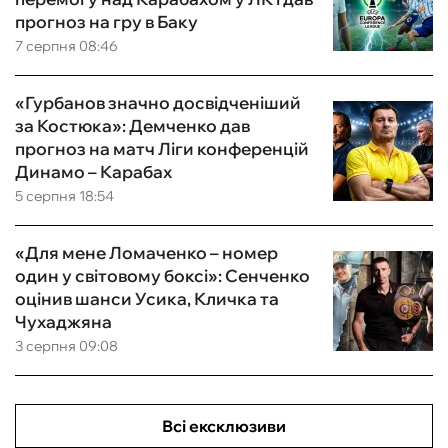
прогноз на гру в Баку
7 серпня 08:46
«Гурбанов значно досвідченіший
за Костюка»: Демченко дав
прогноз на матч Ліги конференцій
Динамо – Карабах
5 серпня 18:54
«Для мене Ломаченко – номер
один у світовому боксі»: Сенченко
оцінив шанси Усика, Кличка та
Чухаджяна
3 серпня 09:08
Всі ексклюзиви