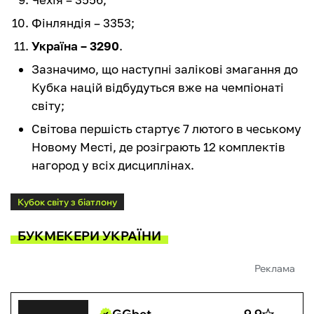
Фінляндія – 3353;
Україна – 3290
.
Зазначимо, що наступні залікові змагання до
Кубка націй відбудуться вже на чемпіонаті
світу;
Світова першість стартує 7 лютого в чеському
Новому Месті, де розіграють 12 комплектів
нагород у всіх дисциплінах.
Кубок світу з біатлону
БУКМЕКЕРИ УКРАЇНИ
Реклама
GGbet
9.9