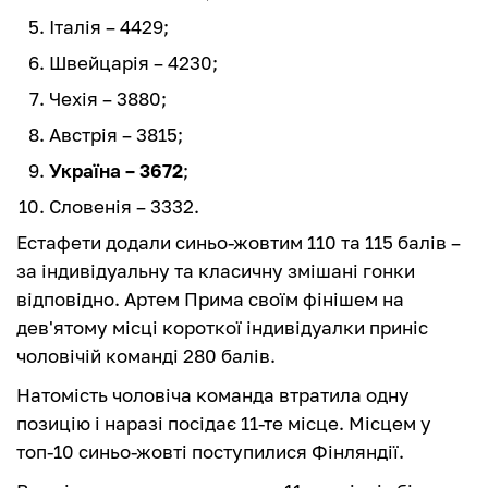
Італія – 4429;
Швейцарія – 4230;
Чехія – 3880;
Австрія – 3815;
Україна – 3672
;
Словенія – 3332.
Естафети додали синьо-жовтим 110 та 115 балів –
за індивідуальну та класичну змішані гонки
відповідно. Артем Прима своїм фінішем на
дев'ятому місці короткої індивідуалки приніс
чоловічій команді 280 балів.
Натомість чоловіча команда втратила одну
позицію і наразі посідає 11-те місце. Місцем у
топ-10 синьо-жовті поступилися Фінляндії.