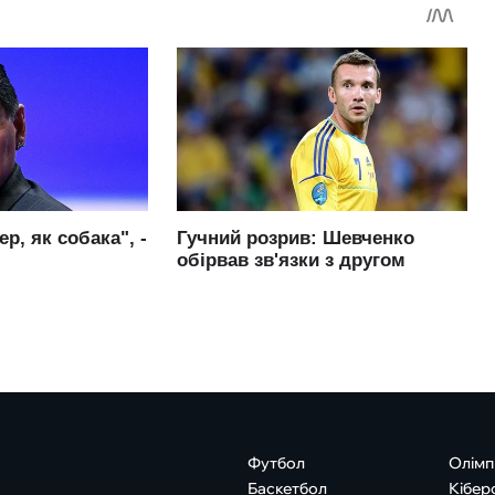
Футбол
Олімп
Баскетбол
Кібер