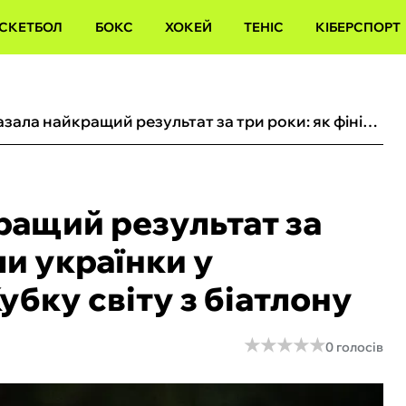
СКЕТБОЛ
БОКС
ХОКЕЙ
ТЕНІС
КІБЕРСПОРТ
Джима показала найкращий результат за три роки: як фінішували українки у жіночому спринті на Кубку світу з біатлону
ащий результат за
ли українки у
убку світу з біатлону
★
★
★
★
★
★
★
★
★
★
0 голосів