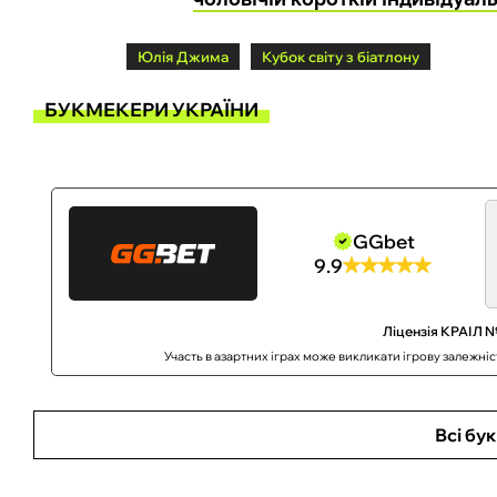
Юлія Джима
Кубок світу з біатлону
БУКМЕКЕРИ УКРАЇНИ
GGbet
9.9
Ліцензія КРАІЛ №
Участь в азартних іграх може викликати ігрову залежні
Всі бу