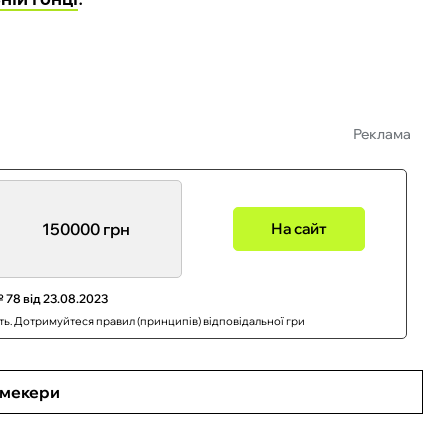
Реклама
150000 грн
На сайт
 78 від 23.08.2023
сть. Дотримуйтеся правил (принципів) відповідальної гри
кмекери