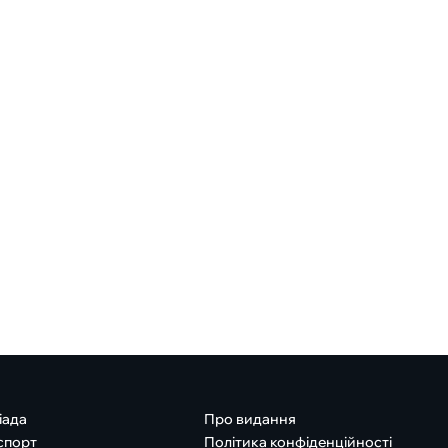
іада
Про видання
спорт
Політика конфіденційності