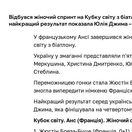
Відбувся жіночий спринт на Кубку світу з бі
найкращий результат показала Юлія Джима – 
У французькому Ансі завершився жін
світу з біатлону.
Україну у змаганні представляли п'я
Меркушина, Христина Дмитренко, Юлі
Стеблина.
Переможницею гонки стала Жюстін Б
змогла випередити німкеню Франціск
Найкращий результат серед українс
Джима, яка фінішувала на четвертому
Кубок світу. Анс (Франція). Жіночий
1. Жюстін Бреза-Буше (Франція, 0+1) 