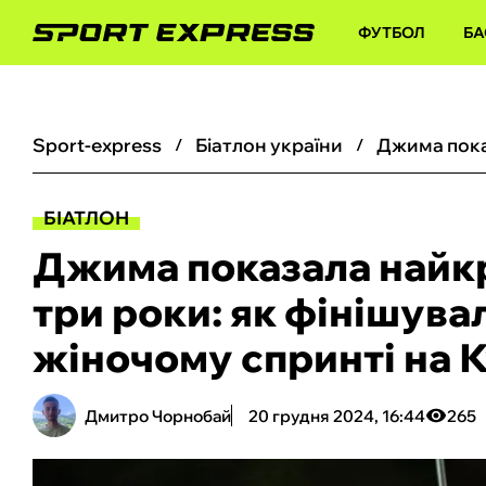
ФУТБОЛ
БА
sport-express
біатлон україни
БІАТЛОН
Джима показала найкр
три роки: як фінішува
жіночому спринті на К
Дмитро Чорнобай
20 грудня 2024, 16:44
265