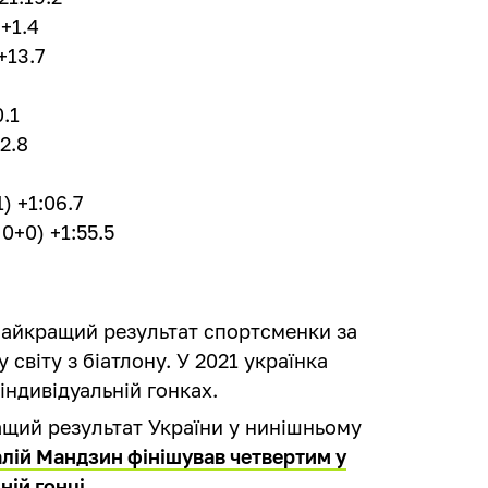
+1.4
+13.7
0.1
2.8
) +1:06.7
0+0) +1:55.5
найкращий результат спортсменки за
у світу з біатлону. У 2021 українка
індивідуальній гонках.
щий результат України у нинішньому
алій Мандзин фінішував четвертим у
ній гонці
.