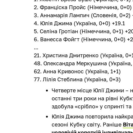
2. Франціска Пройс (Німеччина, 0+0) 
3. Аннамарія Лампич (Словенія, 0+2) 
4. Юлія Джима (Україна, 0+0) +19.1
5. Селіна Гротіан (Німеччина, 0+1) +2
6. Ванесса Фойгт (Німеччина, 0+0) +2
...
21. Христина Дмитренко (Україна, 0+1
48. Олександра Меркушина (Україна, 
62. Анна Кривонос (Україна, 1+1)
77. Лілія Стеблина (Україна, 0+3)
Четверте місце Юлії Джими – 
останні три роки на рівні Кубк
здобула «срібло» у спринті та 
Юлія Джима повторила найкра
сезоні Кубку світу. Раніше
Віт
чоловічій короткій індивідуаль