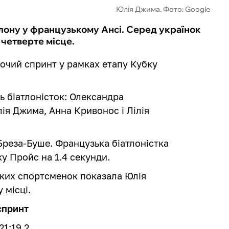
Юлія Джима. Фото: Google
атлону у французькому Ансі. Серед українок
четверте місце.
очий спринт у рамках етапу Кубку
ть біатлоністок: Олександра
я Джима, Анна Кривонос і Лілія
реза-Буше. Французька біатлоністка
у Пройс на 1.4 секунди.
ьких спортсменок показала Юлія
 місці.
 спринт
21:19.2