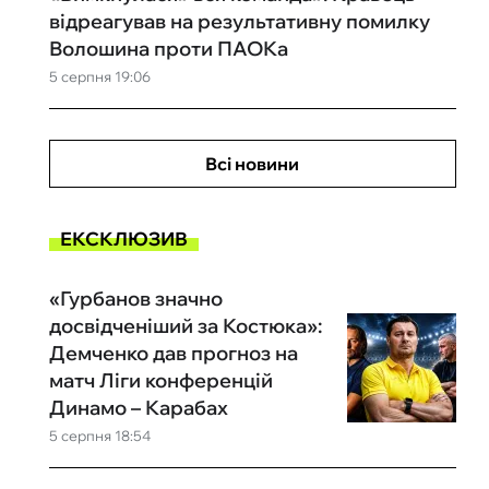
відреагував на результативну помилку
Волошина проти ПАОКа
5 серпня 19:06
Всі новини
ЕКСКЛЮЗИВ
«Гурбанов значно
досвідченіший за Костюка»:
Демченко дав прогноз на
матч Ліги конференцій
Динамо – Карабах
5 серпня 18:54