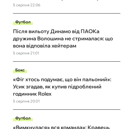
5 серпня 22:06
Футбол
Після вильоту Динамо від ПАОКа
дружина Волошина не стрималася: що
вона відповіла хейтерам
5 серпня 21:01
Бокс
«Фіг хтось подумає, що він пальоний»:
Усик згадав, як купив підроблений
годинник Rolex
5 серпня 20:01
Футбол
«Вимкнулася» вся команда»: Кравець