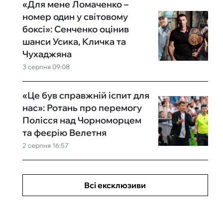
«Для мене Ломаченко –
номер один у світовому
боксі»: Сенченко оцінив
шанси Усика, Кличка та
Чухаджяна
3 серпня 09:08
«Це був справжній іспит для
нас»: Ротань про перемогу
Полісся над Чорноморцем
та феєрію Велетня
2 серпня 16:57
Всі ексклюзиви