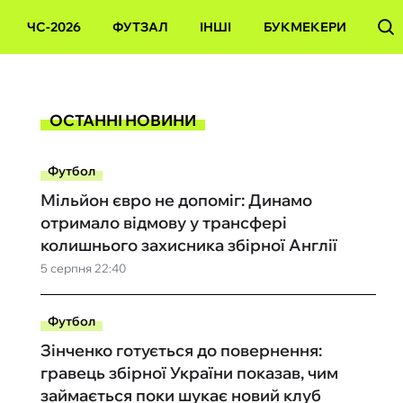
ЧС-2026
ФУТЗАЛ
ІНШІ
БУКМЕКЕРИ
ОСТАННІ НОВИНИ
Футбол
Мільйон євро не допоміг: Динамо
отримало відмову у трансфері
колишнього захисника збірної Англії
5 серпня 22:40
Футбол
Зінченко готується до повернення:
гравець збірної України показав, чим
займається поки шукає новий клуб