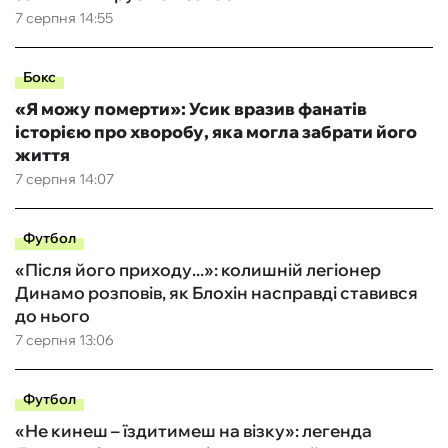
7 серпня 14:55
Бокс
«Я можу померти»: Усик вразив фанатів
історією про хворобу, яка могла забрати його
життя
7 серпня 14:07
Футбол
«Після його приходу...»: колишній легіонер
Динамо розповів, як Блохін насправді ставився
до нього
7 серпня 13:06
Футбол
«Не кинеш – їздитимеш на візку»: легенда