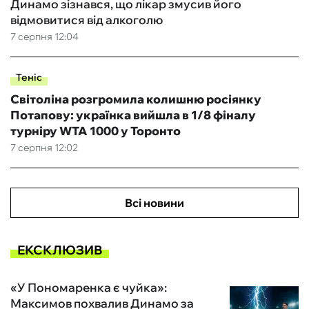
Динамо зізнався, що лікар змусив його
відмовитися від алкоголю
7 серпня 12:04
Теніс
Світоліна розгромила колишню росіянку
Потапову: українка вийшла в 1/8 фіналу
турніру WTA 1000 у Торонто
7 серпня 12:02
Всі новини
ЕКСКЛЮЗИВ
«У Пономаренка є чуйка»:
Максимов похвалив Динамо за