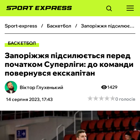
sport-express
баскетбол
Запоріжжя підсилюється перед початком Суперліги: до команди повернувся екскапітан
ФУТБОЛ
БАСКЕТБОЛ
БАСКЕТБОЛ
Запоріжжя підсилюється перед
початком Суперліги: до команди
БОКС
повернувся екскапітан
ХОКЕЙ
Віктор Глухенький
1429
★
★
★
★
★
★
★
★
★
★
0 голосів
14 серпня 2023, 17:43
ТЕНІС
КІБЕРСПОРТ
ЧС-2026