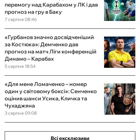
перемогу над Карабахом у ЛК і дав
прогноз на гру в Баку
7 серпня 08:46
«Гурбанов значно досвідченіший
за Костюка»: Демченко дав
прогноз на матч Ліги конференцій
Динамо – Карабах
5 серпня 18:54
«Для мене Ломаченко – номер
один у світовому боксі»: Сенченко
оцінив шанси Усика, Кличка та
Чухаджяна
3 серпня 09:08
Всі ексклюзиви