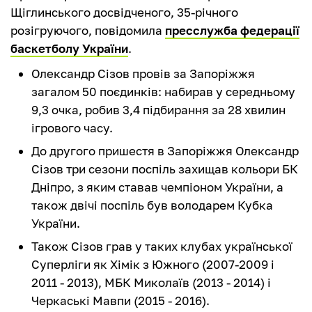
Щіглинського досвідченого, 35-річного
розігруючого, повідомила
пресслужба федерації
баскетболу України
.
Олександр Сізов провів за Запоріжжя
загалом 50 поєдинків: набирав у середньому
9,3 очка, робив 3,4 підбирання за 28 хвилин
ігрового часу.
До другого пришестя в Запоріжжя Олександр
Сізов три сезони поспіль захищав кольори БК
Дніпро, з яким ставав чемпіоном України, а
також двічі поспіль був володарем Кубка
України.
Також Сізов грав у таких клубах української
Суперліги як Хімік з Южного (2007-2009 і
2011 - 2013), МБК Миколаїв (2013 - 2014) і
Черкаські Мавпи (2015 - 2016).