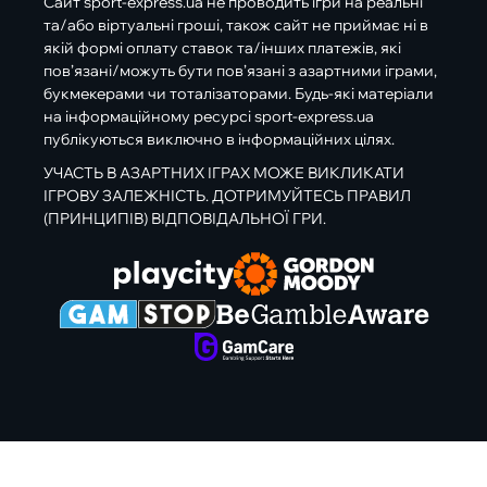
Сайт sport-express.ua не проводить ігри на реальні
та/або віртуальні гроші, також сайт не приймає ні в
якій формі оплату ставок та/інших платежів, які
пов’язані/можуть бути пов’язані з азартними іграми,
букмекерами чи тоталізаторами. Будь-які матеріали
на інформаційному ресурсі sport-express.ua
публікуються виключно в інформаційних цілях.
УЧАСТЬ В АЗАРТНИХ ІГРАХ МОЖЕ ВИКЛИКАТИ
ІГРОВУ ЗАЛЕЖНІСТЬ. ДОТРИМУЙТЕСЬ ПРАВИЛ
(ПРИНЦИПІВ) ВІДПОВІДАЛЬНОЇ ГРИ.