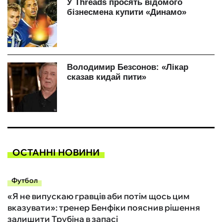
ОСТАННІ НОВИНИ
Футбол
«Я не випускаю гравців аби потім щось цим
вказувати»: тренер Бенфіки пояснив рішення
залишити Трубіна в запасі