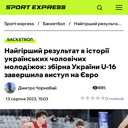
sport-express
баскетбол
Найгірший результат в історії українських чоловічих молодіжок: збірна України U-16 завершила виступ на Євро
ФУТБОЛ
БАСКЕТБОЛ
БАСКЕТБОЛ
Найгірший результат в історії
українських чоловічих
БОКС
молодіжок: збірна України U-16
завершила виступ на Євро
ХОКЕЙ
Дмитро Чорнобай
885
ТЕНІС
★
★
★
★
★
★
★
★
★
★
0 голосів
13 серпня 2023, 15:03
КІБЕРСПОРТ
ЧС-2026