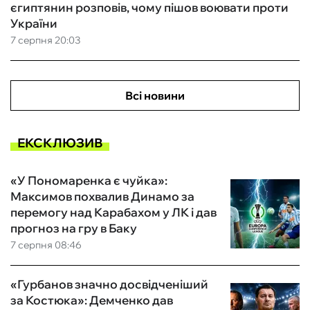
єгиптянин розповів, чому пішов воювати проти
України
7 серпня 20:03
Всі новини
ЕКСКЛЮЗИВ
«У Пономаренка є чуйка»:
Максимов похвалив Динамо за
перемогу над Карабахом у ЛК і дав
прогноз на гру в Баку
7 серпня 08:46
«Гурбанов значно досвідченіший
за Костюка»: Демченко дав