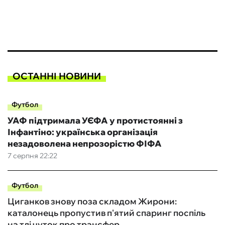
ОСТАННІ НОВИНИ
Футбол
УАФ підтримала УЄФА у протистоянні з
Інфантіно: українська організація
незадоволена непрозорістю ФІФА
7 серпня 22:22
Футбол
Циганков знову поза складом Жирони:
каталонець пропустив п'ятий спаринг поспіль
на тлі чуток про трансфер