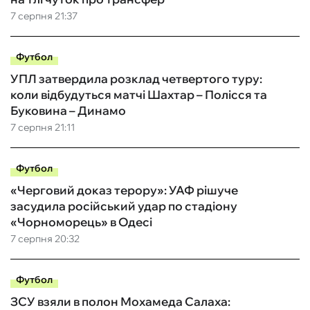
7 серпня 21:37
Футбол
УПЛ затвердила розклад четвертого туру:
коли відбудуться матчі Шахтар – Полісся та
Буковина – Динамо
7 серпня 21:11
Футбол
«Черговий доказ терору»: УАФ рішуче
засудила російський удар по стадіону
«Чорноморець» в Одесі
7 серпня 20:32
Футбол
ЗСУ взяли в полон Мохамеда Салаха: