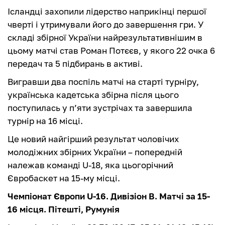
Ісландці захопили лідерство наприкінці першої
чверті і утримували його до завершення гри. У
складі збірної України найрезультативнішим в
цьому матчі став Роман Потєєв, у якого 22 очка 6
передач та 5 підбирань в активі.
Вигравши два поспіль матчі на старті турніру,
українська кадетська збірна після цього
поступилась у п’яти зустрічах та завершила
турнір на 16 місці.
Це новий найгірший результат чоловічих
молодіжних збірних України – попередній
належав команді U-18, яка цьогорічний
Євробаскет на 15-му місці.
Чемпіонат Європи U-16. Дивізіон В. Матчі за 15-
16 місця. Пітешті, Румунія