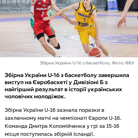
ФУТЗАЛ
ІНШІ
БУКМЕКЕРИ
Збірна України U-16 з баскетболу. Фото: ФБУ
Збірна України U-16 з баскетболу завершила
виступ на Євробаскеті у Дивізіоні Б з
найгірший результат в історії українських
чоловічих молодіжок.
Збірна України U-16 зазнала поразки в
заключному матчі на чемпіонаті Європи U-16.
Команда Дмитра Коломійченка у грі за 15-16
місця поступилась збірній Ісландії.