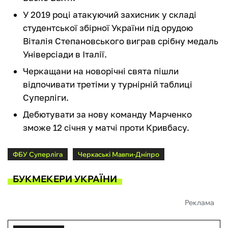
У 2019 році атакуючий захисник у складі
студентської збірної України під орудою
Віталія Степановського виграв срібну медаль
Універсіади в Італії.
Черкащани на новорічні свята пішли
відпочивати третіми у турнірній таблиці
Суперліги.
Дебютувати за нову команду Марченко
зможе 12 січня у матчі проти Кривбасу.
ФБУ Суперліга
Черкаські Мавпи-Дніпро
БУКМЕКЕРИ УКРАЇНИ
Реклама