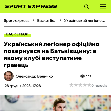
sport-express
баскетбол
Український легіонер офіційно повернувся на Батьківщину: в якому клубі виступатиме гравець
ФУТБОЛ
БАСКЕТБОЛ
БАСКЕТБОЛ
Український легіонер офіційно
повернувся на Батьківщину: в
БОКС
якому клубі виступатиме
гравець
ХОКЕЙ
Олександр Величко
773
ТЕНІС
★
★
★
★
★
★
★
★
★
★
0 голосів
28 грудня 2023, 17:28
КІБЕРСПОРТ
ЧС-2026