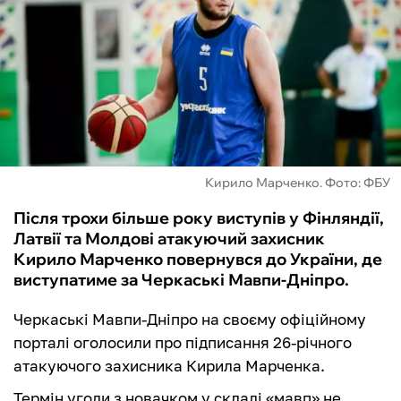
ФУТЗАЛ
ІНШІ
БУКМЕКЕРИ
Кирило Марченко. Фото: ФБУ
Після трохи більше року виступів у Фінляндії,
Латвії та Молдові атакуючий захисник
Кирило Марченко повернувся до України, де
виступатиме за Черкаські Мавпи-Дніпро.
Черкаські Мавпи-Дніпро на своєму офіційному
порталі оголосили про підписання 26-річного
атакуючого захисника Кирила Марченка.
Термін угоди з новачком у складі «мавп» не