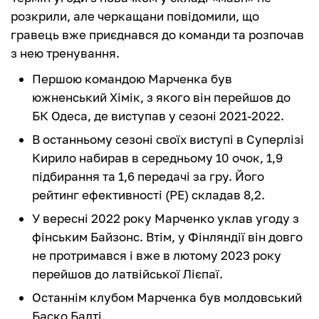
розкрили, але черкащани повідомили, що
гравець вже приєднався до команди та розпочав
з нею тренування.
Першою командою Марченка був
южненський Хімік, з якого він перейшов до
БК Одеса, де виступав у сезоні 2021-2022.
В останньому сезоні своїх виступі в Суперлізі
Кирило набирав в середньому 10 очок, 1,9
підбирання та 1,6 передачі за гру. Його
рейтинг ефективності (РЕ) складав 8,2.
У вересні 2022 року Марченко уклав угоду з
фінським Байзонс. Втім, у Фінляндії він довго
не протримався і вже в лютому 2023 року
перейшов до латвійської Лієпаї.
Останнім клубом Марченка був молдовський
Баско Балті.