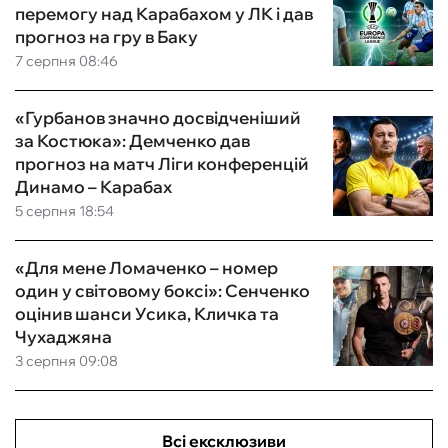
перемогу над Карабахом у ЛК і дав
прогноз на гру в Баку
7 серпня 08:46
«Гурбанов значно досвідченіший
за Костюка»: Демченко дав
прогноз на матч Ліги конференцій
Динамо – Карабах
5 серпня 18:54
«Для мене Ломаченко – номер
один у світовому боксі»: Сенченко
оцінив шанси Усика, Кличка та
Чухаджяна
3 серпня 09:08
Всі ексклюзиви