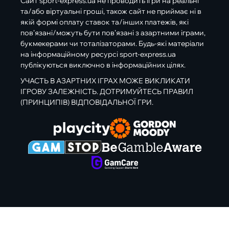
Сайт sport-express.ua не проводить ігри на реальні
та/або віртуальні гроші, також сайт не приймає ні в
якій формі оплату ставок та/інших платежів, які
пов’язані/можуть бути пов’язані з азартними іграми,
букмекерами чи тоталізаторами. Будь-які матеріали
на інформаційному ресурсі sport-express.ua
публікуються виключно в інформаційних цілях.
УЧАСТЬ В АЗАРТНИХ ІГРАХ МОЖЕ ВИКЛИКАТИ
ІГРОВУ ЗАЛЕЖНІСТЬ. ДОТРИМУЙТЕСЬ ПРАВИЛ
(ПРИНЦИПІВ) ВІДПОВІДАЛЬНОЇ ГРИ.