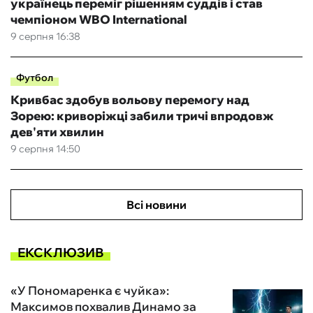
українець переміг рішенням суддів і став
чемпіоном WBO International
9 серпня 16:38
Футбол
Кривбас здобув вольову перемогу над
Зорею: криворіжці забили тричі впродовж
дев'яти хвилин
9 серпня 14:50
Всі новини
ЕКСКЛЮЗИВ
«У Пономаренка є чуйка»:
Максимов похвалив Динамо за