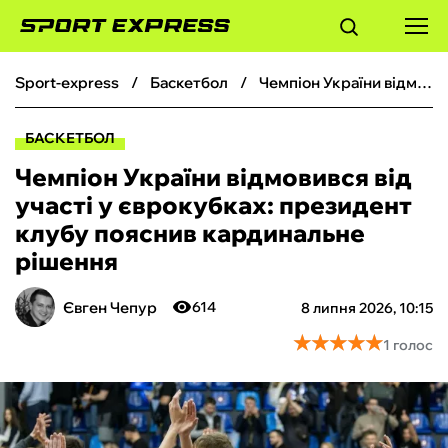
sport-express
баскетбол
Чемпіон України відмовився від участі у єврокубках: президент клубу пояснив кардинальне рішення
ФУТБОЛ
БАСКЕТБОЛ
БАСКЕТБОЛ
Чемпіон України відмовився від
участі у єврокубках: президент
БОКС
клубу пояснив кардинальне
рішення
ХОКЕЙ
Євген Чепур
614
8 липня 2026, 10:15
ТЕНІС
★
★
★
★
★
★
★
★
★
★
1 голос
КІБЕРСПОРТ
ЧС-2026