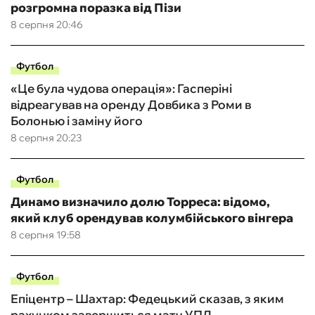
розгромна поразка від Пізи
8 серпня 20:46
Футбол
«Це була чудова операція»: Гасперіні
відреагував на оренду Довбика з Роми в
Болонью і заміну його
8 серпня 20:23
Футбол
Динамо визначило долю Торреса: відомо,
який клуб орендував колумбійського вінгера
8 серпня 19:58
Футбол
Епіцентр – Шахтар: Федецький сказав, з яким
рахунком завершиться матч УПЛ