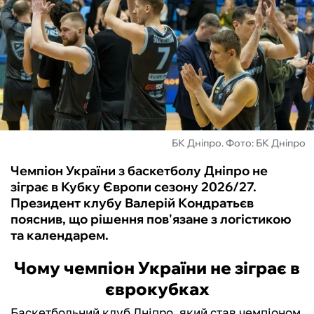
ФУТЗАЛ
ІНШІ
БУКМЕКЕРИ
БК Дніпро. Фото: БК Дніпро
Чемпіон України з баскетболу Дніпро не
зіграє в Кубку Європи сезону 2026/27.
Президент клубу Валерій Кондратьєв
пояснив, що рішення пов'язане з логістикою
та календарем.
Чому чемпіон України не зіграє в
єврокубках
Баскетбольний клуб Дніпро, який став чемпіоном