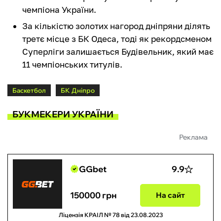
чемпіона України.
За кількістю золотих нагород дніпряни ділять
третє місце з БК Одеса, тоді як рекордсменом
Суперліги залишається Будівельник, який має
11 чемпіонських титулів.
Баскетбол
БК Дніпро
БУКМЕКЕРИ УКРАЇНИ
Реклама
GGbet
9.9
150000 грн
На сайт
Ліцензія КРАІЛ № 78 від 23.08.2023