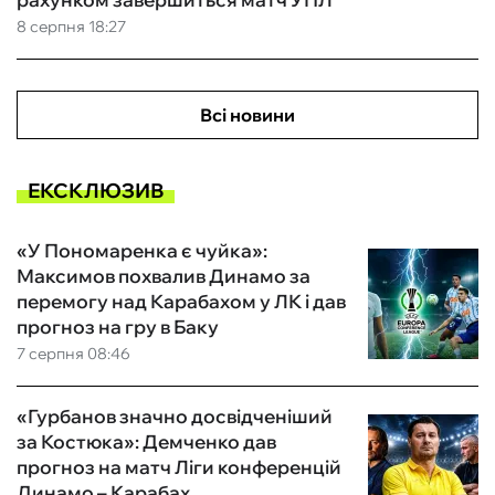
8 серпня 18:27
Всі новини
ЕКСКЛЮЗИВ
«У Пономаренка є чуйка»:
Максимов похвалив Динамо за
перемогу над Карабахом у ЛК і дав
прогноз на гру в Баку
7 серпня 08:46
«Гурбанов значно досвідченіший
за Костюка»: Демченко дав
прогноз на матч Ліги конференцій
Динамо – Карабах